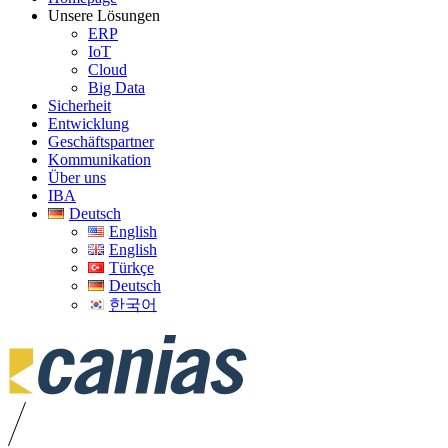
Unsere Lösungen
ERP
IoT
Cloud
Big Data
Sicherheit
Entwicklung
Geschäftspartner
Kommunikation
Über uns
IBA
Deutsch
English
English
Türkçe
Deutsch
한국어