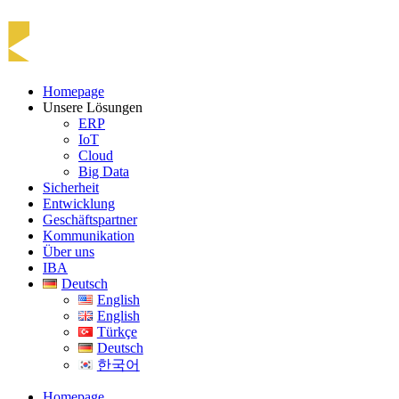
Homepage
Unsere Lösungen
ERP
IoT
Cloud
Big Data
Sicherheit
Entwicklung
Geschäftspartner
Kommunikation
Über uns
IBA
Deutsch
English
English
Türkçe
Deutsch
한국어
Homepage