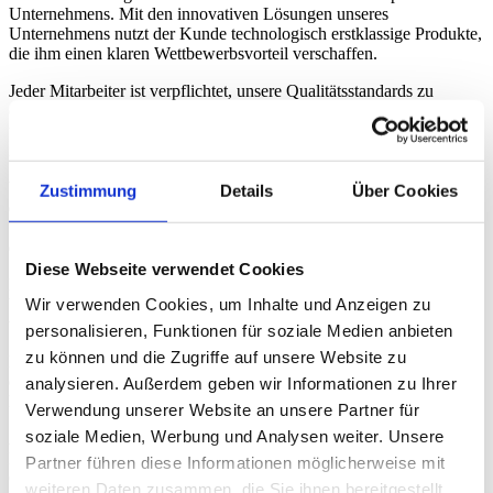
Unternehmens. Mit den innovativen Lösungen unseres
Unternehmens nutzt der Kunde technologisch erstklassige Produkte,
die ihm einen klaren Wettbewerbsvorteil verschaffen.
Jeder Mitarbeiter ist verpflichtet, unsere Qualitätsstandards zu
erfüllen. Durch die kontinuierliche Einbeziehung und Schulung
unserer Mitarbeiter stellen wir sicher, dass die Qualitätsgrundsätze
im Unternehmen verstanden und umgesetzt werden.
Wir arbeiten weiterhin daran, die ökologische Nachhaltigkeit und
Zustimmung
Details
Über Cookies
den Klimawandel auf umweltbewusste und sozial verantwortliche
Weise zu gewährleisten, und wir achten bei unseren Aktivitäten auf
die Verwendung von umweltbewussten und recycelten Produkten.
Diese Webseite verwendet Cookies
Die Beteiligung aller unserer Mitarbeiter am kontinuierlichen
Wir verwenden Cookies, um Inhalte und Anzeigen zu
Verbesserungsprozess wird die Qualität unserer Dienstleistungen
weiter verbessern.
personalisieren, Funktionen für soziale Medien anbieten
zu können und die Zugriffe auf unsere Website zu
Der regelmäßige Dialog mit unseren Kunden und Mitarbeitern
ermöglicht es uns, die Einhaltung der Qualitätsgrundsätze
analysieren. Außerdem geben wir Informationen zu Ihrer
kontinuierlich zu überprüfen.
Verwendung unserer Website an unsere Partner für
soziale Medien, Werbung und Analysen weiter. Unsere
Alle Aktivitäten im Zusammenhang mit der Produkt- und
Dienstleistungsqualität werden in Übereinstimmung mit den
Partner führen diese Informationen möglicherweise mit
Grundsätzen und Prinzipien der DIN EN ISO: 9001:2015
weiteren Daten zusammen, die Sie ihnen bereitgestellt