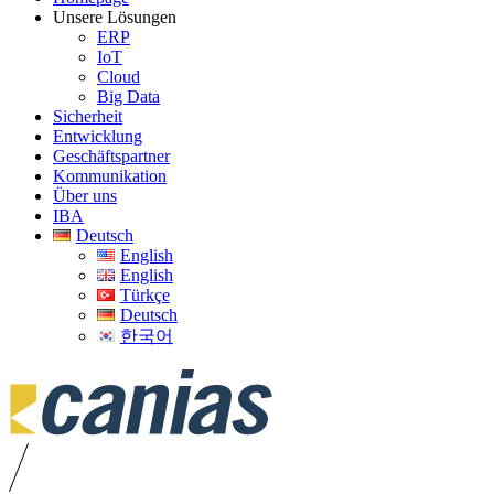
Unsere Lösungen
ERP
IoT
Cloud
Big Data
Sicherheit
Entwicklung
Geschäftspartner
Kommunikation
Über uns
IBA
Deutsch
English
English
Türkçe
Deutsch
한국어