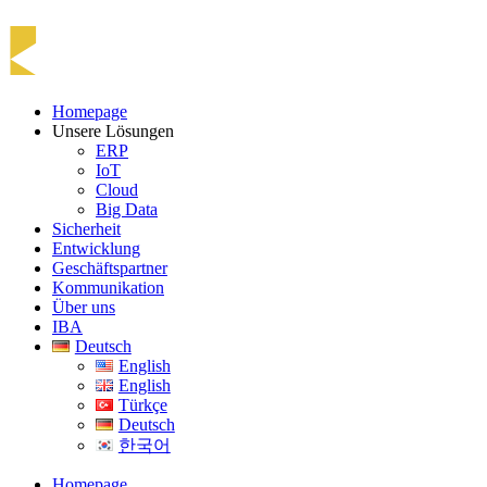
Homepage
Unsere Lösungen
ERP
IoT
Cloud
Big Data
Sicherheit
Entwicklung
Geschäftspartner
Kommunikation
Über uns
IBA
Deutsch
English
English
Türkçe
Deutsch
한국어
Homepage