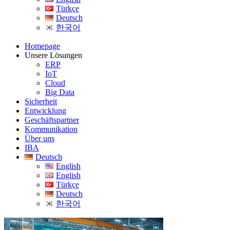
Türkçe
Deutsch
한국어
Homepage
Unsere Lösungen
ERP
IoT
Cloud
Big Data
Sicherheit
Entwicklung
Geschäftspartner
Kommunikation
Über uns
IBA
Deutsch
English
English
Türkçe
Deutsch
한국어