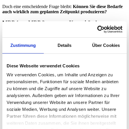
Doch eine entscheidende Frage bleibt:
Können Sie diese Bedarfe
auch wirklich zum geplanten Zeitpunkt produzieren?
MRP 1 vs. MRP 2 – warum Kapazität der
entscheidende Faktor ist
Die klassische Materialbedarfsplanung nach unendlicher Kapazität
Zustimmung
Details
Über Cookies
(MRP 1) beantwortet lediglich die Frage:
„Wie viele Einheiten
müssen bis zu welchem Datum produziert werden?“
Was MRP 1 jedoch nicht beantwortet: „Kann ich diese Menge an
diesem Datum tatsächlich fertigen?“
Diese Webseite verwendet Cookies
Wir verwenden Cookies, um Inhalte und Anzeigen zu
Genau hier setzt die Materialbedarfsplanung nach begrenzter
Kapazität (MRP 2) an. Ein zentraler Bestandteil davon ist die
personalisieren, Funktionen für soziale Medien anbieten
Grobkapazitätsplanung
, auch bekannt als
Bottleneck Work
zu können und die Zugriffe auf unsere Website zu
Center Planning
. Sie zeigt Ihnen, ob Ihre Kapazitäten ausreichen,
analysieren. Außerdem geben wir Informationen zu Ihrer
um die geplanten Bedarfe innerhalb der relevanten Zeiträume zu
erfüllen.
Verwendung unserer Website an unsere Partner für
soziale Medien, Werbung und Analysen weiter. Unsere
Grobkapazitätsplanung – Engpässe sichtbar
Partner führen diese Informationen möglicherweise mit
machen, bevor sie entstehen
weiteren Daten zusammen, die Sie ihnen bereitgestellt