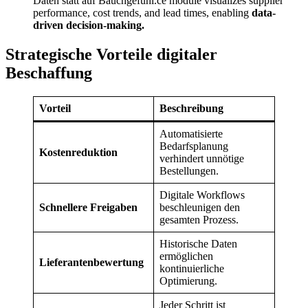
Daten statt auf Bauchgefühl.ce module visualizes supplier
performance, cost trends, and lead times, enabling
data-
driven decision-making.
Strategische Vorteile digitaler
Beschaffung
Vorteil
Beschreibung
Automatisierte
Bedarfsplanung
Kostenreduktion
verhindert unnötige
Bestellungen.
Digitale Workflows
Schnellere Freigaben
beschleunigen den
gesamten Prozess.
Historische Daten
ermöglichen
Lieferantenbewertung
kontinuierliche
Optimierung.
Jeder Schritt ist