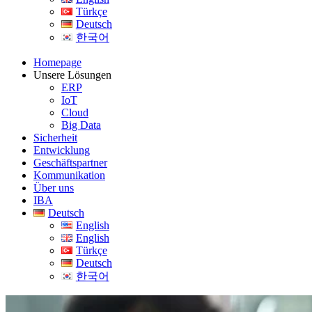
Türkçe
Deutsch
한국어
Homepage
Unsere Lösungen
ERP
IoT
Cloud
Big Data
Sicherheit
Entwicklung
Geschäftspartner
Kommunikation
Über uns
IBA
Deutsch
English
English
Türkçe
Deutsch
한국어