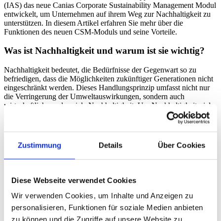
(IAS) das neue Canias Corporate Sustainability Management Modul
entwickelt, um Unternehmen auf ihrem Weg zur Nachhaltigkeit zu
unterstützen. In diesem Artikel erfahren Sie mehr über die
Funktionen des neuen CSM-Moduls und seine Vorteile.
Was ist Nachhaltigkeit und warum ist sie wichtig?
Nachhaltigkeit bedeutet, die Bedürfnisse der Gegenwart so zu
befriedigen, dass die Möglichkeiten zukünftiger Generationen nicht
eingeschränkt werden. Dieses Handlungsprinzip umfasst nicht nur
die Verringerung der Umweltauswirkungen, sondern auch
wirtschaftliche und soziale Nachhaltigkeit. Um Nachhaltigkeitsziele
zu erreichen, müssen Unternehmen Maßnahmen ergreifen, wie z. B.
die Verringerung des Energieverbrauchs, die Entwicklung von
Abfallbewirtschaftungsmethoden und den Übergang zu einer
Kreislaufwirtschaft.
Zustimmung
Details
Über Cookies
Energieeffizienz und die Verringerung des CO
-Fußabdrucks sind
2
entscheidende Komponenten auf dem Weg zur Nachhaltigkeit.
Durch die Kontrolle des Energieverbrauchs und die Reduzierung
Diese Webseite verwendet Cookies
der Kohlenstoffemissionen tragen Unternehmen zu einer
nachhaltigen Zukunft bei. Die von Canias ERP angebotenen
Wir verwenden Cookies, um Inhalte und Anzeigen zu
Lösungen helfen Unternehmen bei der Verwaltung jener Prozesse.
personalisieren, Funktionen für soziale Medien anbieten
zu können und die Zugriffe auf unsere Website zu