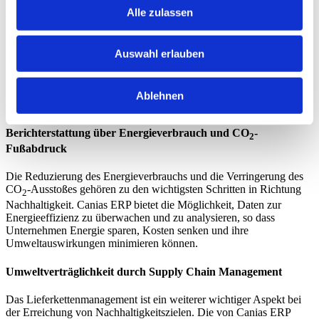
Mit dem Modul Corporate Sustainability Management bietet Canias
Alle zulassen
eine umfassende digitale Lösung, die es Unternehmen erleichtert,
ihre Nachhaltigkeitsziele zu erreichen. Vom Energiemanagement bis
zur Abfallreduzierung, vom Lieferkettenmanagement bis zu
Anwendungen für die Kreislaufwirtschaft – Canias ERP bietet eine
Auswahl erlauben
breite Palette an Nachhaltigkeitslösungen. Das
Nachhaltigkeitsmodul von Canias ERP ermöglicht es Unternehmen,
ihre Energieeffizienz zu verbessern und ihren CO2-Fußabdruck zu
Ablehnen
erfassen.
Berichterstattung über Energieverbrauch und CO
-
2
Fußabdruck
Die Reduzierung des Energieverbrauchs und die Verringerung des
CO
-Ausstoßes gehören zu den wichtigsten Schritten in Richtung
2
Nachhaltigkeit. Canias ERP bietet die Möglichkeit, Daten zur
Energieeffizienz zu überwachen und zu analysieren, so dass
Unternehmen Energie sparen, Kosten senken und ihre
Umweltauswirkungen minimieren können.
Umweltverträglichkeit durch Supply Chain Management
Das Lieferkettenmanagement ist ein weiterer wichtiger Aspekt bei
der Erreichung von Nachhaltigkeitszielen. Die von Canias ERP