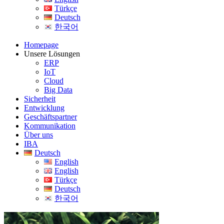
Türkçe
Deutsch
한국어
Homepage
Unsere Lösungen
ERP
IoT
Cloud
Big Data
Sicherheit
Entwicklung
Geschäftspartner
Kommunikation
Über uns
IBA
Deutsch
English
English
Türkçe
Deutsch
한국어