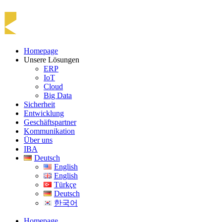
Homepage
Unsere Lösungen
ERP
IoT
Cloud
Big Data
Sicherheit
Entwicklung
Geschäftspartner
Kommunikation
Über uns
IBA
Deutsch
English
English
Türkçe
Deutsch
한국어
Homepage