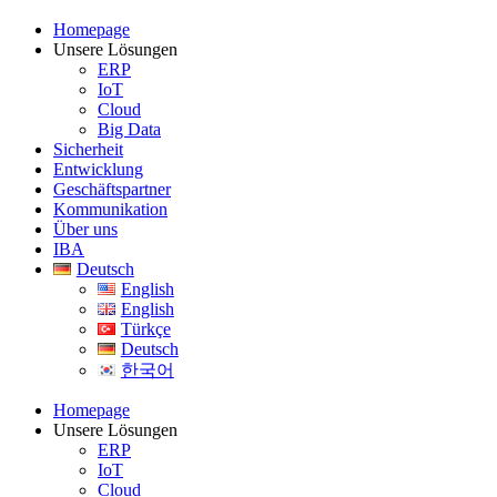
Homepage
Unsere Lösungen
ERP
IoT
Cloud
Big Data
Sicherheit
Entwicklung
Geschäftspartner
Kommunikation
Über uns
IBA
Deutsch
English
English
Türkçe
Deutsch
한국어
Homepage
Unsere Lösungen
ERP
IoT
Cloud