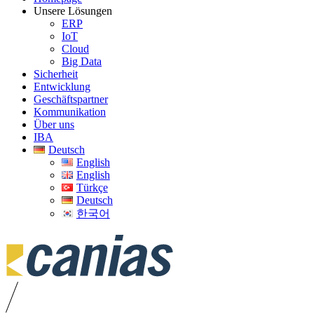
Unsere Lösungen
ERP
IoT
Cloud
Big Data
Sicherheit
Entwicklung
Geschäftspartner
Kommunikation
Über uns
IBA
Deutsch
English
English
Türkçe
Deutsch
한국어