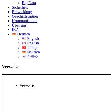
Big Data
Sicherheit
Entwicklung
Geschäftspartner
Kommunikation
Über uns
IBA
Deutsch
English
English
Türkçe
Deutsch
한국어
Verweise
Verweise