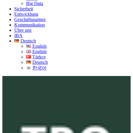
Big Data
Sicherheit
Entwicklung
Geschäftspartner
Kommunikation
Über uns
IBA
Deutsch
English
English
Türkçe
Deutsch
한국어