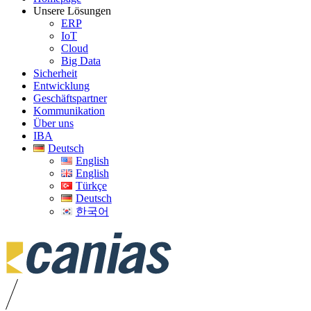
Unsere Lösungen
ERP
IoT
Cloud
Big Data
Sicherheit
Entwicklung
Geschäftspartner
Kommunikation
Über uns
IBA
Deutsch
English
English
Türkçe
Deutsch
한국어