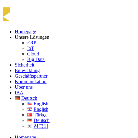
Homepage
Unsere Lösungen
ERP
IoT
Cloud
Big Data
Sicherheit
Entwicklung
Geschäftspartner
Kommunikation
Über uns
IBA
Deutsch
English
English
Türkçe
Deutsch
한국어
Homepage