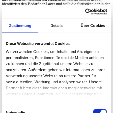
identifiziert den Bedarf der Lager und stellt die Statistiken der in den
Vorjahren aus dem Lager erteilten Aufträge dar. Auf diese Weise
kann die durchschnittliche Bestandsverbrauchszeit berechnet
werden. Unter Berücksichtigung der Auftragsmenge und der
Lieferzeiten empfiehlt das System die benötigte Materialmenge.
Zustimmung
Details
Über Cookies
Filialien können den Materialtransfer auf der Grundlage dieser
Bedürfnisse anfordern.
Flexible Verteilung
Diese Webseite verwendet Cookies
Wir verwenden Cookies, um Inhalte und Anzeigen zu
Mit diesem Modul können Transportaufträge verschiedener Lager
von einem einzigen Zentrum aus verwaltet werden. Die
personalisieren, Funktionen für soziale Medien anbieten
Effizienz des Bestandsmanagements ist dabei unerlässlich. Das
zu können und die Zugriffe auf unsere Website zu
Zentrum wertet alle Anfragen aus. Um diesen Anforderungen
analysieren. Außerdem geben wir Informationen zu Ihrer
gerecht zu werden, wird eine der flexiblen Verteilungsmethoden
gewählt, die „Nach Bedarf“, „Gleich (Verteilung)“, „Nach
Verwendung unserer Website an unsere Partner für
Bedarfsverhältnis“, „Nach Bedarfsverhältnis“ sein kann.
soziale Medien, Werbung und Analysen weiter. Unsere
Partner führen diese Informationen möglicherweise mit
Schnelle Verteilung
weiteren Daten zusammen, die Sie ihnen bereitgestellt
haben oder die sie im Rahmen Ihrer Nutzung der Dienste
Es ist möglich, den Materialbedarf der Fertigungsaufträge im System
auf dem Schnellverteilungsbild zu sehen. Das System berechnet
gesammelt haben.
Einwilligungsauswahl
automatisch die Menge der benötigten Materialien und die Menge
Notwendig