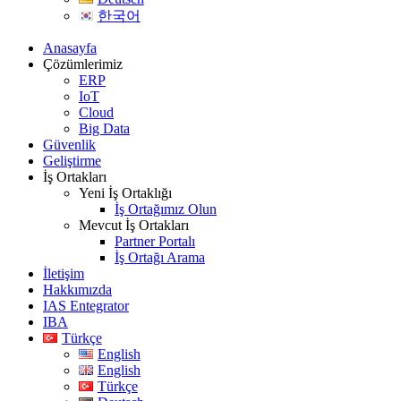
한국어
Anasayfa
Çözümlerimiz
ERP
IoT
Cloud
Big Data
Güvenlik
Geliştirme
İş Ortakları
Yeni İş Ortaklığı
İş Ortağımız Olun
Mevcut İş Ortakları
Partner Portalı
İş Ortağı Arama
İletişim
Hakkımızda
IAS Entegrator
IBA
Türkçe
English
English
Türkçe