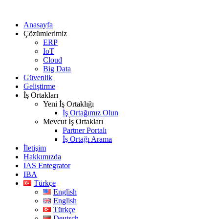
Anasayfa
Çözümlerimiz
ERP
IoT
Cloud
Big Data
Güvenlik
Geliştirme
İş Ortakları
Yeni İş Ortaklığı
İş Ortağımız Olun
Mevcut İş Ortakları
Partner Portalı
İş Ortağı Arama
İletişim
Hakkımızda
IAS Entegrator
IBA
Türkçe
English
English
Türkçe
Deutsch