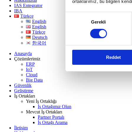
Hakkımızda
ortaklarımız, bu bilgileri kendi
IAS Entegrator
IBA
Onay
Türkçe
English
Gerekli
Seçimi
English
Türkçe
Deutsch
한국어
Anasayfa
Reddet
Çözümlerimiz
ERP
IoT
Cloud
Big Data
Güvenlik
Geliştirme
İş Ortakları
Yeni İş Ortaklığı
İş Ortağımız Olun
Mevcut İş Ortakları
Partner Portalı
İş Ortağı Arama
İletişim