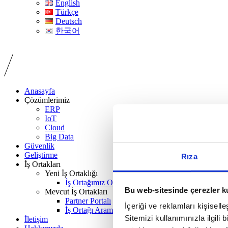
English
Türkçe
Deutsch
한국어
Anasayfa
Çözümlerimiz
ERP
IoT
Cloud
Big Data
Güvenlik
Geliştirme
Rıza
İş Ortakları
Yeni İş Ortaklığı
İş Ortağımız Olun
Bu web-sitesinde çerezler k
Mevcut İş Ortakları
Partner Portalı
İçeriği ve reklamları kişisell
İş Ortağı Arama
Sitemizi kullanımınızla ilgili 
İletişim