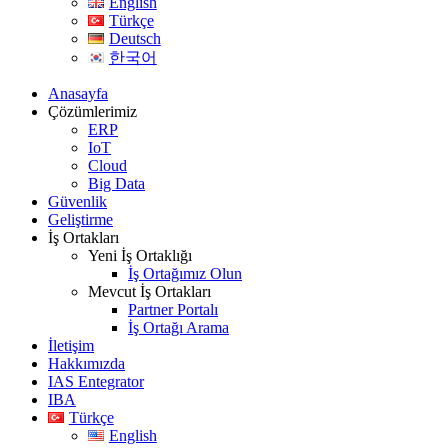
English
Türkçe
Deutsch
한국어
Anasayfa
Çözümlerimiz
ERP
IoT
Cloud
Big Data
Güvenlik
Geliştirme
İş Ortakları
Yeni İş Ortaklığı
İş Ortağımız Olun
Mevcut İş Ortakları
Partner Portalı
İş Ortağı Arama
İletişim
Hakkımızda
IAS Entegrator
IBA
Türkçe
English