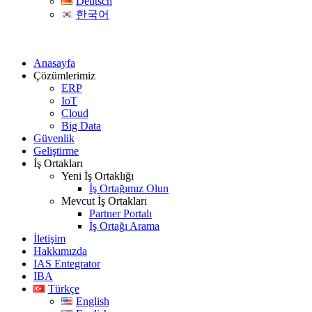
Deutsch
한국어
Anasayfa
Çözümlerimiz
ERP
IoT
Cloud
Big Data
Güvenlik
Geliştirme
İş Ortakları
Yeni İş Ortaklığı
İş Ortağımız Olun
Mevcut İş Ortakları
Partner Portalı
İş Ortağı Arama
İletişim
Hakkımızda
IAS Entegrator
IBA
Türkçe
English