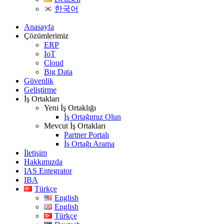
한국어
Anasayfa
Çözümlerimiz
ERP
IoT
Cloud
Big Data
Güvenlik
Geliştirme
İş Ortakları
Yeni İş Ortaklığı
İş Ortağımız Olun
Mevcut İş Ortakları
Partner Portalı
İş Ortağı Arama
İletişim
Hakkımızda
IAS Entegrator
IBA
Türkçe
English
English
Türkçe