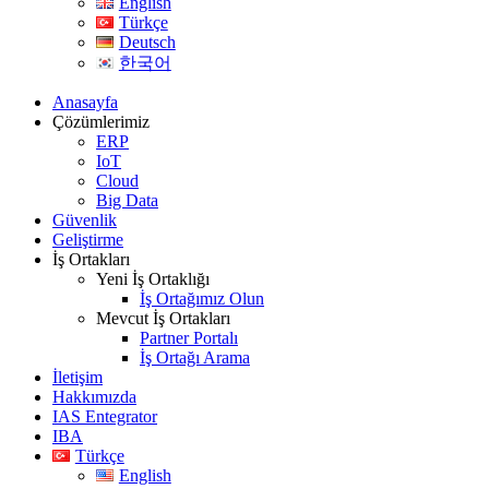
English
Türkçe
Deutsch
한국어
Anasayfa
Çözümlerimiz
ERP
IoT
Cloud
Big Data
Güvenlik
Geliştirme
İş Ortakları
Yeni İş Ortaklığı
İş Ortağımız Olun
Mevcut İş Ortakları
Partner Portalı
İş Ortağı Arama
İletişim
Hakkımızda
IAS Entegrator
IBA
Türkçe
English