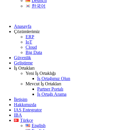
Deutsch
한국어
Anasayfa
Çözümlerimiz
ERP
IoT
Cloud
Big Data
Güvenlik
Geliştirme
İş Ortakları
Yeni İş Ortaklığı
İş Ortağımız Olun
Mevcut İş Ortakları
Partner Portalı
İş Ortağı Arama
İletişim
Hakkımızda
IAS Entegrator
IBA
Türkçe
English