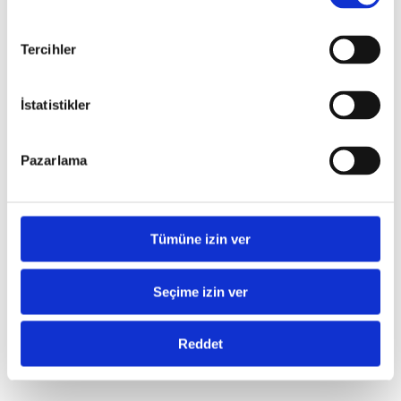
Hakkımızda
IAS Entegrator
IBA
Tercihler
Türkçe
English
English
Türkçe
İstatistikler
Deutsch
한국어
Pazarlama
Tümüne izin ver
Seçime izin ver
Reddet