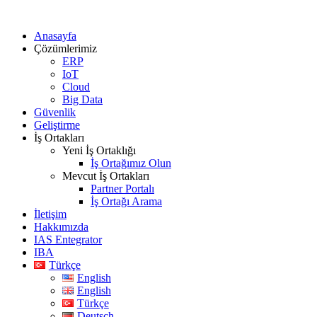
Anasayfa
Çözümlerimiz
ERP
IoT
Cloud
Big Data
Güvenlik
Geliştirme
İş Ortakları
Yeni İş Ortaklığı
İş Ortağımız Olun
Mevcut İş Ortakları
Partner Portalı
İş Ortağı Arama
İletişim
Hakkımızda
IAS Entegrator
IBA
Türkçe
English
English
Türkçe
Deutsch