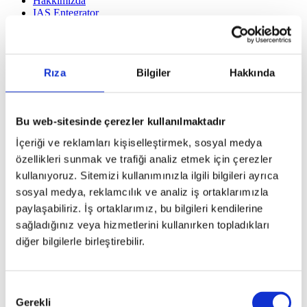
Hakkımızda
IAS Entegrator
IBA
Türkçe
English
English
Rıza
Bilgiler
Hakkında
Türkçe
Deutsch
한국어
Bu web-sitesinde çerezler kullanılmaktadır
Anasayfa
Çözümlerimiz
İçeriği ve reklamları kişiselleştirmek, sosyal medya
ERP
özellikleri sunmak ve trafiği analiz etmek için çerezler
IoT
Cloud
kullanıyoruz. Sitemizi kullanımınızla ilgili bilgileri ayrıca
Big Data
sosyal medya, reklamcılık ve analiz iş ortaklarımızla
Güvenlik
paylaşabiliriz. İş ortaklarımız, bu bilgileri kendilerine
Geliştirme
İş Ortakları
sağladığınız veya hizmetlerini kullanırken topladıkları
Yeni İş Ortaklığı
diğer bilgilerle birleştirebilir.
İş Ortağımız Olun
Mevcut İş Ortakları
Partner Portalı
İş Ortağı Arama
Onay
İletişim
Gerekli
Seçimi