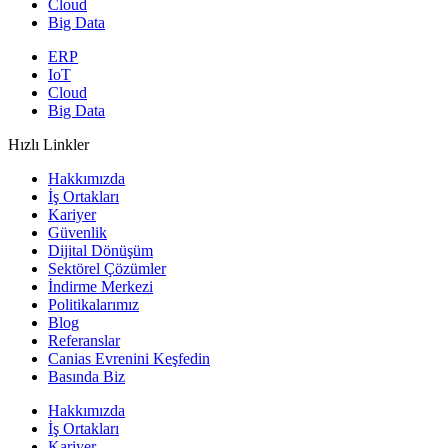
Cloud
Big Data
ERP
IoT
Cloud
Big Data
Hızlı Linkler
Hakkımızda
İş Ortakları
Kariyer
Güvenlik
Dijital Dönüşüm
Sektörel Çözümler
İndirme Merkezi
Politikalarımız
Blog
Referanslar
Canias Evrenini Keşfedin
Basında Biz
Hakkımızda
İş Ortakları
Kariyer