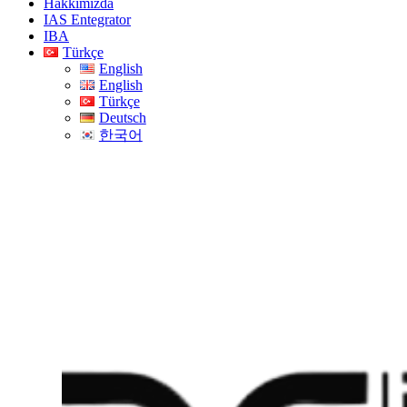
Hakkımızda
IAS Entegrator
IBA
Türkçe
English
English
Türkçe
Deutsch
한국어