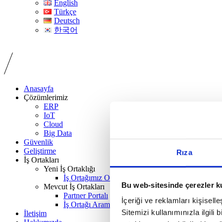
English
Türkçe
Deutsch
한국어
Anasayfa
Çözümlerimiz
ERP
IoT
Cloud
Big Data
Güvenlik
Geliştirme
Rıza
İş Ortakları
Yeni İş Ortaklığı
İş Ortağımız Olun
Bu web-sitesinde çerezler k
Mevcut İş Ortakları
Partner Portalı
İçeriği ve reklamları kişisell
İş Ortağı Arama
Sitemizi kullanımınızla ilgili 
İletişim