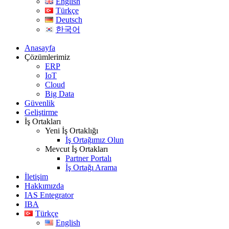
English
Türkçe
Deutsch
한국어
Anasayfa
Çözümlerimiz
ERP
IoT
Cloud
Big Data
Güvenlik
Geliştirme
İş Ortakları
Yeni İş Ortaklığı
İş Ortağımız Olun
Mevcut İş Ortakları
Partner Portalı
İş Ortağı Arama
İletişim
Hakkımızda
IAS Entegrator
IBA
Türkçe
English