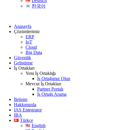
Deutsch
한국어
Anasayfa
Çözümlerimiz
ERP
IoT
Cloud
Big Data
Güvenlik
Geliştirme
İş Ortakları
Yeni İş Ortaklığı
İş Ortağımız Olun
Mevcut İş Ortakları
Partner Portalı
İş Ortağı Arama
İletişim
Hakkımızda
IAS Entegrator
IBA
Türkçe
English