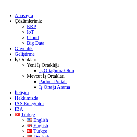
Anasayfa
Çözümlerimiz
ERP
IoT
Cloud
Big Data
Güvenlik
Geliştirme
İş Ortakları
Yeni İş Ortaklığı
İş Ortağımız Olun
Mevcut İş Ortakları
Partner Portalı
İş Ortağı Arama
İletişim
Hakkımızda
IAS Entegrator
IBA
Türkçe
English
English
Türkçe
Deutsch