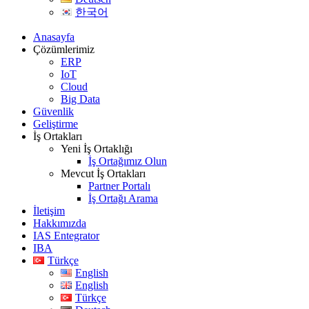
한국어
Anasayfa
Çözümlerimiz
ERP
IoT
Cloud
Big Data
Güvenlik
Geliştirme
İş Ortakları
Yeni İş Ortaklığı
İş Ortağımız Olun
Mevcut İş Ortakları
Partner Portalı
İş Ortağı Arama
İletişim
Hakkımızda
IAS Entegrator
IBA
Türkçe
English
English
Türkçe