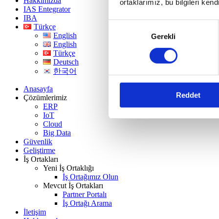
Hakkımızda
ortaklarımız, bu bilgileri kendi
IAS Entegrator
IBA
Onay
Türkçe
English
Gerekli
Seçimi
English
Türkçe
Deutsch
한국어
Anasayfa
Reddet
Çözümlerimiz
ERP
IoT
Cloud
Big Data
Güvenlik
Geliştirme
İş Ortakları
Yeni İş Ortaklığı
İş Ortağımız Olun
Mevcut İş Ortakları
Partner Portalı
İş Ortağı Arama
İletişim