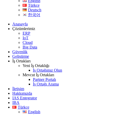
English
Türkçe
Deutsch
한국어
Anasayfa
Çözümlerimiz
ERP
IoT
Cloud
Big Data
Güvenlik
Geliştirme
İş Ortakları
Yeni İş Ortaklığı
İş Ortağımız Olun
Mevcut İş Ortakları
Partner Portalı
İş Ortağı Arama
İletişim
Hakkımızda
IAS Entegrator
IBA
Türkçe
English