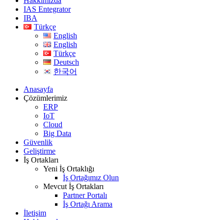
Hakkımızda
IAS Entegrator
IBA
Türkçe
English
English
Türkçe
Deutsch
한국어
Anasayfa
Çözümlerimiz
ERP
IoT
Cloud
Big Data
Güvenlik
Geliştirme
İş Ortakları
Yeni İş Ortaklığı
İş Ortağımız Olun
Mevcut İş Ortakları
Partner Portalı
İş Ortağı Arama
İletişim