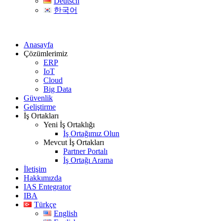
Deutsch
한국어
Anasayfa
Çözümlerimiz
ERP
IoT
Cloud
Big Data
Güvenlik
Geliştirme
İş Ortakları
Yeni İş Ortaklığı
İş Ortağımız Olun
Mevcut İş Ortakları
Partner Portalı
İş Ortağı Arama
İletişim
Hakkımızda
IAS Entegrator
IBA
Türkçe
English