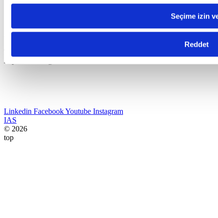
Bize Ulaşın
Seçime izin v
Industrial Application Software
Adres:
Havaalanı Kavşağı EGS Business Park Blokları B1 Blok
K:17 34149 Yeşilköy – Bakırköy / Istanbul
Reddet
Telefon:
+90 212 465 65 60
E-posta:
satis@canias.com
Linkedin
Facebook
Youtube
Instagram
IAS
© 2026
top