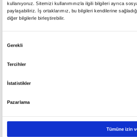
kullanıyoruz. Sitemizi kullanımınızla ilgili bilgileri ayrıca so
Basında Biz
paylaşabiliriz. İş ortaklarımız, bu bilgileri kendilerine sağladı
Destek
diğer bilgilerle birleştirebilir.
Sıkça Sorulan Sorular (SSS)
Canlı Destek
Destek Talebi
Onay
Gerekli
Sıkça Sorulan Sorular (SSS)
Seçimi
Canlı Destek
Destek Talebi
Tercihler
Yasal Bilgiler
Kişisel Verilerin Korunması
İstatistikler
Kullanım Koşulları ve Gizlilik
Çerez Politikası
Kişisel Veri Sahibi Başvuru Formu
Yasal Hatırlatmalar
Pazarlama
Kişisel Verilerin Korunması
Kullanım Koşulları ve Gizlilik
Çerez Politikası
Kişisel Veri Sahibi Başvuru Formu
Tümüne izin v
Yasal Hatırlatmalar