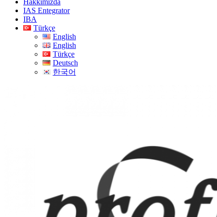
Hakkımızda
IAS Entegrator
IBA
Türkçe
English
English
Türkçe
Deutsch
한국어