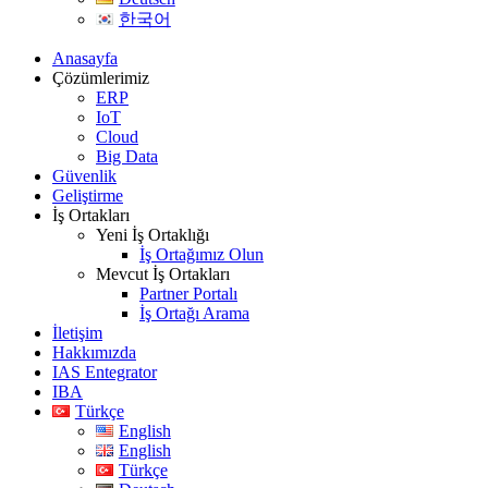
한국어
Anasayfa
Çözümlerimiz
ERP
IoT
Cloud
Big Data
Güvenlik
Geliştirme
İş Ortakları
Yeni İş Ortaklığı
İş Ortağımız Olun
Mevcut İş Ortakları
Partner Portalı
İş Ortağı Arama
İletişim
Hakkımızda
IAS Entegrator
IBA
Türkçe
English
English
Türkçe