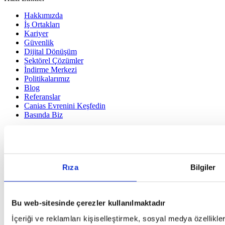
Hakkımızda
İş Ortakları
Kariyer
Güvenlik
Dijital Dönüşüm
Sektörel Çözümler
İndirme Merkezi
Politikalarımız
Blog
Referanslar
Canias Evrenini Keşfedin
Basında Biz
Hakkımızda
İş Ortakları
Kariyer
Güvenlik
Rıza
Bilgiler
Dijital Dönüşüm
Sektörel Çözümler
İndirme Merkezi
Politikalarımız
Bu web-sitesinde çerezler kullanılmaktadır
Blog
Referanslar
İçeriği ve reklamları kişiselleştirmek, sosyal medya özellikle
Canias Evrenini Keşfedin