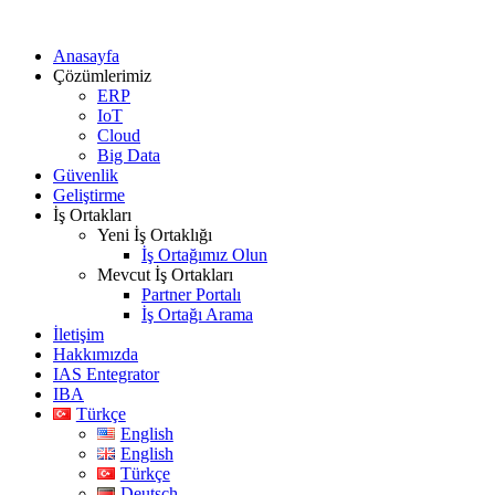
Anasayfa
Çözümlerimiz
ERP
IoT
Cloud
Big Data
Güvenlik
Geliştirme
İş Ortakları
Yeni İş Ortaklığı
İş Ortağımız Olun
Mevcut İş Ortakları
Partner Portalı
İş Ortağı Arama
İletişim
Hakkımızda
IAS Entegrator
IBA
Türkçe
English
English
Türkçe
Deutsch