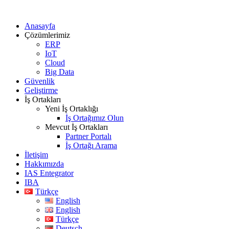
Anasayfa
Çözümlerimiz
ERP
IoT
Cloud
Big Data
Güvenlik
Geliştirme
İş Ortakları
Yeni İş Ortaklığı
İş Ortağımız Olun
Mevcut İş Ortakları
Partner Portalı
İş Ortağı Arama
İletişim
Hakkımızda
IAS Entegrator
IBA
Türkçe
English
English
Türkçe
Deutsch