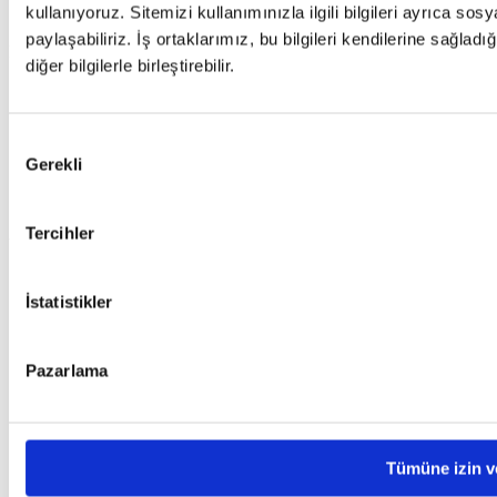
kullanıyoruz. Sitemizi kullanımınızla ilgili bilgileri ayrıca so
Basında Biz
paylaşabiliriz. İş ortaklarımız, bu bilgileri kendilerine sağladı
Destek
diğer bilgilerle birleştirebilir.
Sıkça Sorulan Sorular (SSS)
Canlı Destek
Destek Talebi
Onay
Gerekli
Sıkça Sorulan Sorular (SSS)
Seçimi
Canlı Destek
Destek Talebi
Tercihler
Yasal Bilgiler
Kişisel Verilerin Korunması
İstatistikler
Kullanım Koşulları ve Gizlilik
Çerez Politikası
Kişisel Veri Sahibi Başvuru Formu
Yasal Hatırlatmalar
Pazarlama
Kişisel Verilerin Korunması
Kullanım Koşulları ve Gizlilik
Çerez Politikası
Kişisel Veri Sahibi Başvuru Formu
Tümüne izin v
Yasal Hatırlatmalar