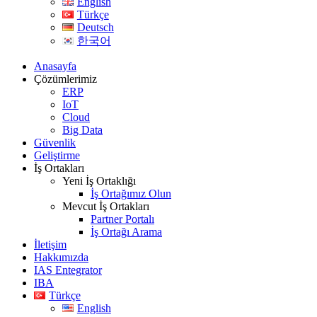
English
Türkçe
Deutsch
한국어
Anasayfa
Çözümlerimiz
ERP
IoT
Cloud
Big Data
Güvenlik
Geliştirme
İş Ortakları
Yeni İş Ortaklığı
İş Ortağımız Olun
Mevcut İş Ortakları
Partner Portalı
İş Ortağı Arama
İletişim
Hakkımızda
IAS Entegrator
IBA
Türkçe
English