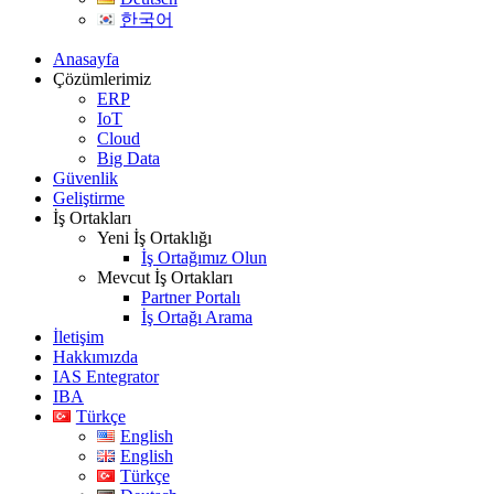
한국어
Anasayfa
Çözümlerimiz
ERP
IoT
Cloud
Big Data
Güvenlik
Geliştirme
İş Ortakları
Yeni İş Ortaklığı
İş Ortağımız Olun
Mevcut İş Ortakları
Partner Portalı
İş Ortağı Arama
İletişim
Hakkımızda
IAS Entegrator
IBA
Türkçe
English
English
Türkçe