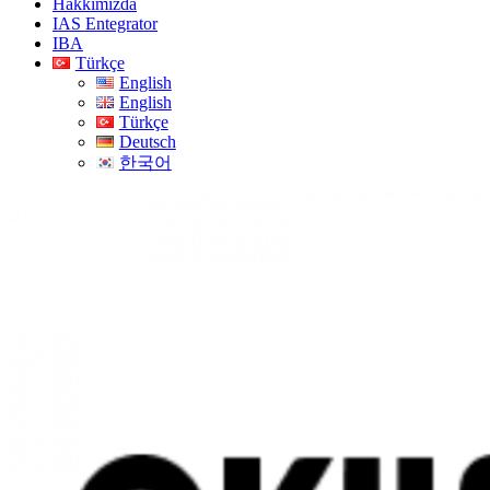
Hakkımızda
IAS Entegrator
IBA
Türkçe
English
English
Türkçe
Deutsch
한국어