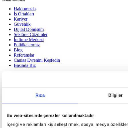
Hakkımızda
İş Ortakları
Kariyer
Güvenlik
Dijital Dönüşüm
Sektörel Çözümler
İndirme Merkezi
Politikalarımız
Blog
Referanslar
Canias Evrenini Keşfedin
Basında Biz
Hakkımızda
İş Ortakları
Kariyer
Güvenlik
Rıza
Bilgiler
Dijital Dönüşüm
Sektörel Çözümler
İndirme Merkezi
Politikalarımız
Bu web-sitesinde çerezler kullanılmaktadır
Blog
Referanslar
İçeriği ve reklamları kişiselleştirmek, sosyal medya özellikle
Canias Evrenini Keşfedin