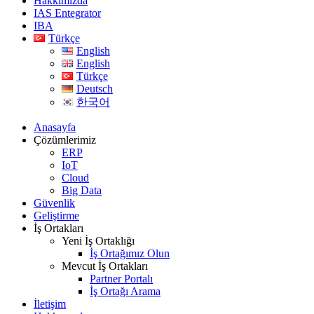
Hakkımızda
IAS Entegrator
IBA
Türkçe
English
English
Türkçe
Deutsch
한국어
Anasayfa
Çözümlerimiz
ERP
IoT
Cloud
Big Data
Güvenlik
Geliştirme
İş Ortakları
Yeni İş Ortaklığı
İş Ortağımız Olun
Mevcut İş Ortakları
Partner Portalı
İş Ortağı Arama
İletişim