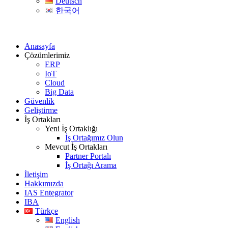
Deutsch
한국어
Anasayfa
Çözümlerimiz
ERP
IoT
Cloud
Big Data
Güvenlik
Geliştirme
İş Ortakları
Yeni İş Ortaklığı
İş Ortağımız Olun
Mevcut İş Ortakları
Partner Portalı
İş Ortağı Arama
İletişim
Hakkımızda
IAS Entegrator
IBA
Türkçe
English