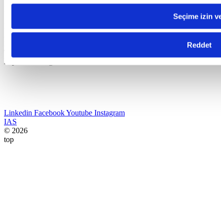
Bize Ulaşın
Seçime izin v
Industrial Application Software
Adres:
Havaalanı Kavşağı EGS Business Park Blokları B1 Blok
K:17 34149 Yeşilköy – Bakırköy / Istanbul
Reddet
Telefon:
+90 212 465 65 60
E-posta:
satis@canias.com
Linkedin
Facebook
Youtube
Instagram
IAS
© 2026
top