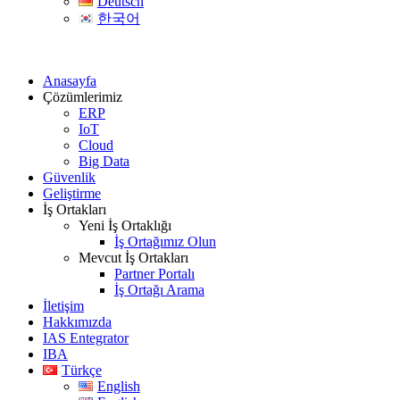
Deutsch
한국어
Anasayfa
Çözümlerimiz
ERP
IoT
Cloud
Big Data
Güvenlik
Geliştirme
İş Ortakları
Yeni İş Ortaklığı
İş Ortağımız Olun
Mevcut İş Ortakları
Partner Portalı
İş Ortağı Arama
İletişim
Hakkımızda
IAS Entegrator
IBA
Türkçe
English