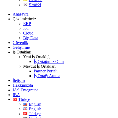
한국어
Anasayfa
Çözümlerimiz
ERP
IoT
Cloud
Big Data
Güvenlik
Geliştirme
İş Ortakları
Yeni İş Ortaklığı
İş Ortağımız Olun
Mevcut İş Ortakları
Partner Portalı
İş Ortağı Arama
İletişim
Hakkımızda
IAS Entegrator
IBA
Türkçe
English
English
Türkçe