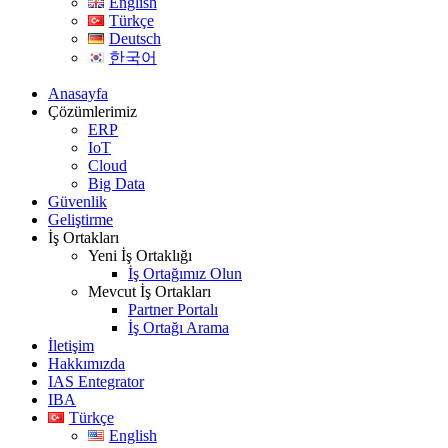
English
Türkçe
Deutsch
한국어
Anasayfa
Çözümlerimiz
ERP
IoT
Cloud
Big Data
Güvenlik
Geliştirme
İş Ortakları
Yeni İş Ortaklığı
İş Ortağımız Olun
Mevcut İş Ortakları
Partner Portalı
İş Ortağı Arama
İletişim
Hakkımızda
IAS Entegrator
IBA
Türkçe
English