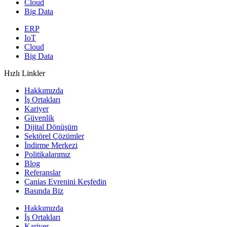
Cloud
Big Data
ERP
IoT
Cloud
Big Data
Hızlı Linkler
Hakkımızda
İş Ortakları
Kariyer
Güvenlik
Dijital Dönüşüm
Sektörel Çözümler
İndirme Merkezi
Politikalarımız
Blog
Referanslar
Canias Evrenini Keşfedin
Basında Biz
Hakkımızda
İş Ortakları
Kariyer