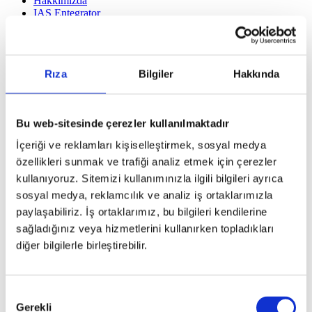
Hakkımızda
IAS Entegrator
IBA
Türkçe
English
English
Rıza
Bilgiler
Hakkında
Türkçe
Deutsch
한국어
Bu web-sitesinde çerezler kullanılmaktadır
Anasayfa
Çözümlerimiz
İçeriği ve reklamları kişiselleştirmek, sosyal medya
ERP
özellikleri sunmak ve trafiği analiz etmek için çerezler
IoT
Cloud
kullanıyoruz. Sitemizi kullanımınızla ilgili bilgileri ayrıca
Big Data
sosyal medya, reklamcılık ve analiz iş ortaklarımızla
Güvenlik
paylaşabiliriz. İş ortaklarımız, bu bilgileri kendilerine
Geliştirme
İş Ortakları
sağladığınız veya hizmetlerini kullanırken topladıkları
Yeni İş Ortaklığı
diğer bilgilerle birleştirebilir.
İş Ortağımız Olun
Mevcut İş Ortakları
Partner Portalı
İş Ortağı Arama
Onay
İletişim
Gerekli
Seçimi