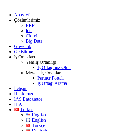
Anasayfa
Çözümlerimiz
ERP
IoT
Cloud
Big Data
Güvenlik
Geliştirme
İş Ortakları
Yeni İş Ortaklığı
İş Ortağımız Olun
Mevcut İş Ortakları
Partner Portalı
İş Ortağı Arama
İletişim
Hakkımızda
IAS Entegrator
IBA
Türkçe
English
English
Türkçe
Deutsch