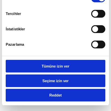
Hakkımızda
IAS Entegrator
IBA
Tercihler
Türkçe
English
English
Türkçe
İstatistikler
Deutsch
한국어
Pazarlama
Tümüne izin ver
Seçime izin ver
Reddet