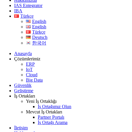
Hakkımızda
IAS Entegrator
IBA
Türkçe
English
English
Türkçe
Deutsch
한국어
Anasayfa
Çözümlerimiz
ERP
IoT
Cloud
Big Data
Güvenlik
Geliştirme
İş Ortakları
Yeni İş Ortaklığı
İş Ortağımız Olun
Mevcut İş Ortakları
Partner Portalı
İş Ortağı Arama
İletişim