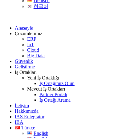
Deutsch
한국어
Anasayfa
Çözümlerimiz
ERP
IoT
Cloud
Big Data
Güvenlik
Geliştirme
İş Ortakları
Yeni İş Ortaklığı
İş Ortağımız Olun
Mevcut İş Ortakları
Partner Portalı
İş Ortağı Arama
İletişim
Hakkımızda
IAS Entegrator
IBA
Türkçe
English