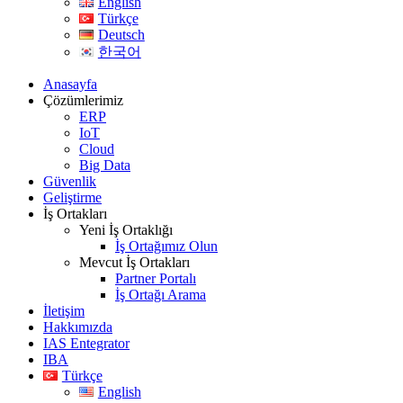
English
Türkçe
Deutsch
한국어
Anasayfa
Çözümlerimiz
ERP
IoT
Cloud
Big Data
Güvenlik
Geliştirme
İş Ortakları
Yeni İş Ortaklığı
İş Ortağımız Olun
Mevcut İş Ortakları
Partner Portalı
İş Ortağı Arama
İletişim
Hakkımızda
IAS Entegrator
IBA
Türkçe
English