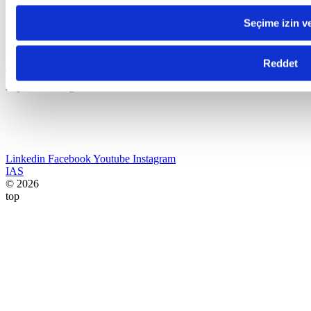
Bize Ulaşın
Seçime izin v
Industrial Application Software
Adres:
Havaalanı Kavşağı EGS Business Park Blokları B1 Blok
K:17 34149 Yeşilköy – Bakırköy / Istanbul
Reddet
Telefon:
+90 212 465 65 60
E-posta:
satis@canias.com
Linkedin
Facebook
Youtube
Instagram
IAS
© 2026
top