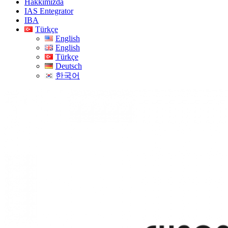
Hakkımızda
IAS Entegrator
IBA
Türkçe
English
English
Türkçe
Deutsch
한국어