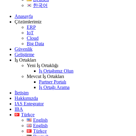
한국어
Anasayfa
Çözümlerimiz
ERP
IoT
Cloud
Big Data
Güvenlik
Geliştirme
İş Ortakları
Yeni İş Ortaklığı
İş Ortağımız Olun
Mevcut İş Ortakları
Partner Portalı
İş Ortağı Arama
İletişim
Hakkımızda
IAS Entegrator
IBA
Türkçe
English
English
Türkçe