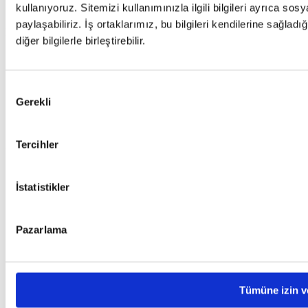
kullanıyoruz. Sitemizi kullanımınızla ilgili bilgileri ayrıca so
Basında Biz
paylaşabiliriz. İş ortaklarımız, bu bilgileri kendilerine sağladı
Destek
diğer bilgilerle birleştirebilir.
Sıkça Sorulan Sorular (SSS)
Canlı Destek
Destek Talebi
Onay
Gerekli
Sıkça Sorulan Sorular (SSS)
Seçimi
Canlı Destek
Destek Talebi
Tercihler
Yasal Bilgiler
Kişisel Verilerin Korunması
İstatistikler
Kullanım Koşulları ve Gizlilik
Çerez Politikası
Kişisel Veri Sahibi Başvuru Formu
Yasal Hatırlatmalar
Pazarlama
Kişisel Verilerin Korunması
Kullanım Koşulları ve Gizlilik
Çerez Politikası
Kişisel Veri Sahibi Başvuru Formu
Tümüne izin v
Yasal Hatırlatmalar