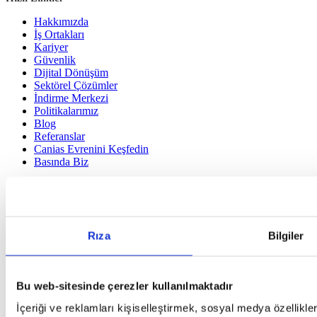
Hakkımızda
İş Ortakları
Kariyer
Güvenlik
Dijital Dönüşüm
Sektörel Çözümler
İndirme Merkezi
Politikalarımız
Blog
Referanslar
Canias Evrenini Keşfedin
Basında Biz
Hakkımızda
İş Ortakları
Kariyer
Güvenlik
Rıza
Bilgiler
Dijital Dönüşüm
Sektörel Çözümler
İndirme Merkezi
Politikalarımız
Bu web-sitesinde çerezler kullanılmaktadır
Blog
Referanslar
İçeriği ve reklamları kişiselleştirmek, sosyal medya özellikle
Canias Evrenini Keşfedin