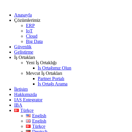
Anasayfa
Çözümlerimiz
ERP
IoT
Cloud
Big Data
Güvenlik
Geliştirme
İş Ortakları
Yeni İş Ortaklığı
İş Ortağımız Olun
Mevcut İş Ortakları
Partner Portalı
İş Ortağı Arama
İletişim
Hakkımızda
IAS Entegrator
IBA
Türkçe
English
English
Türkçe
Deutsch