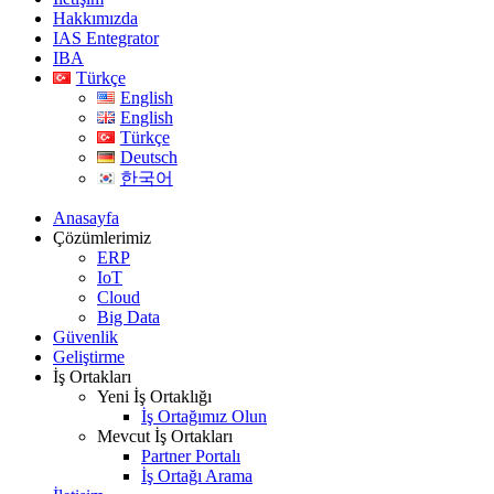
Hakkımızda
IAS Entegrator
IBA
Türkçe
English
English
Türkçe
Deutsch
한국어
Anasayfa
Çözümlerimiz
ERP
IoT
Cloud
Big Data
Güvenlik
Geliştirme
İş Ortakları
Yeni İş Ortaklığı
İş Ortağımız Olun
Mevcut İş Ortakları
Partner Portalı
İş Ortağı Arama