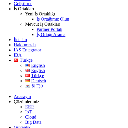
Geliştirme
İş Ortakları
Yeni İş Ortaklığı
İş Ortağımız Olun
Mevcut İş Ortakları
Partner Portalı
İş Ortağı Arama
İletişim
Hakkımızda
IAS Entegrator
IBA
Türkçe
English
English
Türkçe
Deutsch
한국어
Anasayfa
Çözümlerimiz
ERP
IoT
Cloud
Big Data
Güvenlik