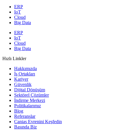
ERP
IoT
Cloud
Big Data
ERP
IoT
Cloud
Big Data
Hızlı Linkler
Hakkımızda
İş Ortakları
Kariyer
Güvenlik
Dijital Dönüşüm
Sektörel Çözümler
İndirme Merkezi
Politikalarımız
Blog
Referanslar
Canias Evrenini Keşfedin
Basında Biz