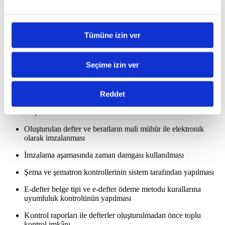
elektronik olarak imzalanır, değişmezliği garanti altına alınır ve
elektronik ortamda saklanır.
Modülün temel işlevleri arasından şunlar
Tümüne izin ver
sıralanabilir:
Yevmiye maddelerinin numaralandırma işlemleri
Seçime izin ver
Yevmiye defteri, kebir defteri, yevmiye defter beratı, kebir
defter beratı ve defter raporu beratı oluşturulması
Reddet
Defter ve beratların şube ya da firma bazında
oluşturulabilmesi
Oluşturulan defter ve beratların mali mühür ile elektronik
olarak imzalanması
İmzalama aşamasında zaman damgası kullanılması
Şema ve şematron kontrollerinin sistem tarafından yapılması
E-defter belge tipi ve e-defter ödeme metodu kurallarına
uyumluluk kontrolünün yapılması
Kontrol raporları ile defterler oluşturulmadan önce toplu
kontrol imkânı