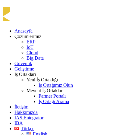
Anasayfa
Çözümlerimiz
ERP
IoT
Cloud
Big Data
Güvenlik
Geliştirme
İş Ortakları
Yeni İş Ortaklığı
İş Ortağımız Olun
Mevcut İş Ortakları
Partner Portalı
İş Ortağı Arama
İletişim
Hakkımızda
IAS Entegrator
IBA
Türkçe
English