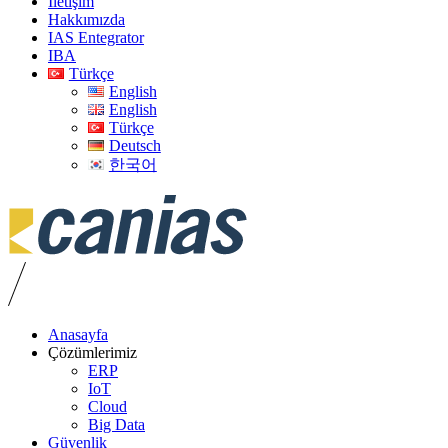
İletişim
Hakkımızda
IAS Entegrator
IBA
Türkçe
English
English
Türkçe
Deutsch
한국어
Anasayfa
Çözümlerimiz
ERP
IoT
Cloud
Big Data
Güvenlik