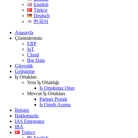
English
Türkçe
Deutsch
한국어
Anasayfa
Çözümlerimiz
ERP
IoT
Cloud
Big Data
Güvenlik
Geliştirme
İş Ortakları
Yeni İş Ortaklığı
İş Ortağımız Olun
Mevcut İş Ortakları
Partner Portalı
İş Ortağı Arama
İletişim
Hakkımızda
IAS Entegrator
IBA
Türkçe
English