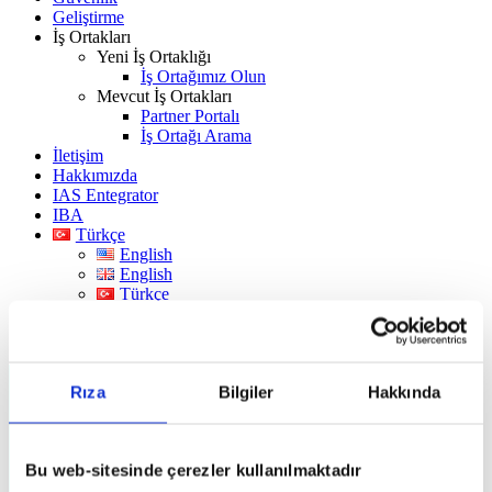
Geliştirme
İş Ortakları
Yeni İş Ortaklığı
İş Ortağımız Olun
Mevcut İş Ortakları
Partner Portalı
İş Ortağı Arama
İletişim
Hakkımızda
IAS Entegrator
IBA
Türkçe
English
English
Türkçe
Deutsch
한국어
Rıza
Bilgiler
Hakkında
Bu web-sitesinde çerezler kullanılmaktadır