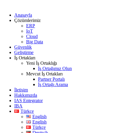
Anasayfa
Çözümlerimiz
ERP
IoT
Cloud
Big Data
Güvenlik
Geliştirme
İş Ortakları
Yeni İş Ortaklığı
İş Ortağımız Olun
Mevcut İş Ortakları
Partner Portalı
İş Ortağı Arama
İletişim
Hakkımızda
IAS Entegrator
IBA
Türkçe
English
English
Türkçe
Deutsch