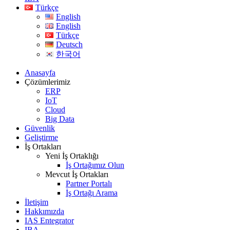
Türkçe
English
English
Türkçe
Deutsch
한국어
Anasayfa
Çözümlerimiz
ERP
IoT
Cloud
Big Data
Güvenlik
Geliştirme
İş Ortakları
Yeni İş Ortaklığı
İş Ortağımız Olun
Mevcut İş Ortakları
Partner Portalı
İş Ortağı Arama
İletişim
Hakkımızda
IAS Entegrator
IBA