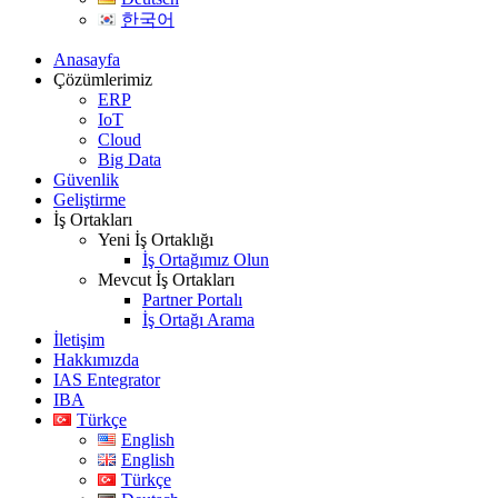
한국어
Anasayfa
Çözümlerimiz
ERP
IoT
Cloud
Big Data
Güvenlik
Geliştirme
İş Ortakları
Yeni İş Ortaklığı
İş Ortağımız Olun
Mevcut İş Ortakları
Partner Portalı
İş Ortağı Arama
İletişim
Hakkımızda
IAS Entegrator
IBA
Türkçe
English
English
Türkçe