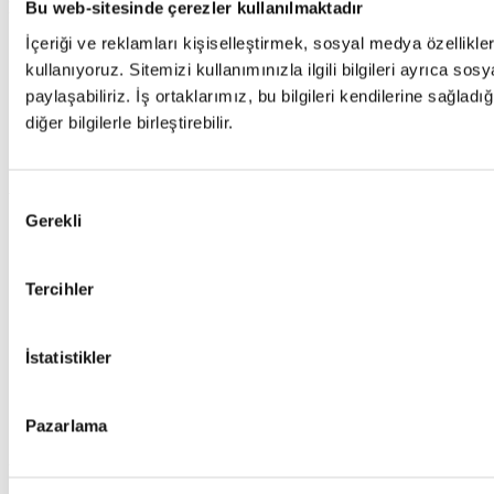
Destek
Bu web-sitesinde çerezler kullanılmaktadır
İçeriği ve reklamları kişiselleştirmek, sosyal medya özellikle
Sıkça Sorulan Sorular (SSS)
Canlı Destek
kullanıyoruz. Sitemizi kullanımınızla ilgili bilgileri ayrıca so
Destek Talebi
paylaşabiliriz. İş ortaklarımız, bu bilgileri kendilerine sağladı
Sıkça Sorulan Sorular (SSS)
diğer bilgilerle birleştirebilir.
Canlı Destek
Destek Talebi
Onay
Yasal Bilgiler
Gerekli
Seçimi
Kişisel Verilerin Korunması
Kullanım Koşulları ve Gizlilik
Çerez Politikası
Tercihler
Kişisel Veri Sahibi Başvuru Formu
Yasal Hatırlatmalar
Kişisel Verilerin Korunması
İstatistikler
Kullanım Koşulları ve Gizlilik
Çerez Politikası
Kişisel Veri Sahibi Başvuru Formu
Pazarlama
Yasal Hatırlatmalar
Bize Ulaşın