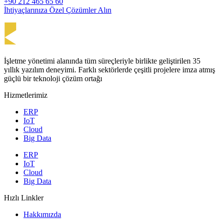
+90 212 465 65 60
İhtiyaçlarınıza Özel Çözümler Alın
İşletme yönetimi alanında tüm süreçleriyle birlikte geliştirilen 35
yıllık yazılım deneyimi. Farklı sektörlerde çeşitli projelere imza atmış
güçlü bir teknoloji çözüm ortağı
Hizmetlerimiz
ERP
IoT
Cloud
Big Data
ERP
IoT
Cloud
Big Data
Hızlı Linkler
Hakkımızda