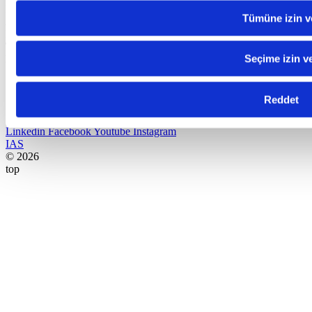
Industrial Application Software
Tümüne izin v
Adres:
Havaalanı Kavşağı EGS Business Park Blokları B1 Blok
K:17 34149 Yeşilköy – Bakırköy / Istanbul
Telefon:
+90 212 465 65 60
Seçime izin v
E-posta:
satis@canias.com
Reddet
Linkedin
Facebook
Youtube
Instagram
IAS
© 2026
top