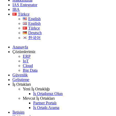
Hakkımızda
IAS Entegrator
IBA
Türkçe
English
English
Türkçe
Deutsch
한국어
Anasayfa
Çözümlerimiz
ERP
IoT
Cloud
Big Data
Güvenlik
Geliştirme
İş Ortakları
Yeni İş Ortaklığı
İş Ortağımız Olun
Mevcut İş Ortakları
Partner Portalı
İş Ortağı Arama
İletişim