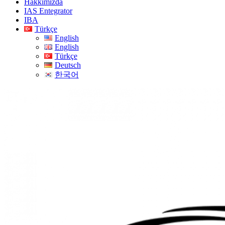
Hakkımızda
IAS Entegrator
IBA
Türkçe
English
English
Türkçe
Deutsch
한국어