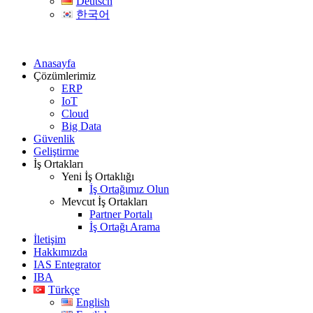
Deutsch
한국어
Anasayfa
Çözümlerimiz
ERP
IoT
Cloud
Big Data
Güvenlik
Geliştirme
İş Ortakları
Yeni İş Ortaklığı
İş Ortağımız Olun
Mevcut İş Ortakları
Partner Portalı
İş Ortağı Arama
İletişim
Hakkımızda
IAS Entegrator
IBA
Türkçe
English