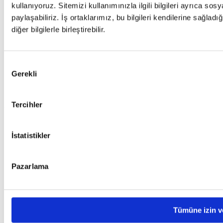
kullanıyoruz. Sitemizi kullanımınızla ilgili bilgileri ayrıca so
Basında Biz
paylaşabiliriz. İş ortaklarımız, bu bilgileri kendilerine sağladı
Destek
diğer bilgilerle birleştirebilir.
Sıkça Sorulan Sorular (SSS)
Canlı Destek
Destek Talebi
Onay
Gerekli
Sıkça Sorulan Sorular (SSS)
Seçimi
Canlı Destek
Destek Talebi
Tercihler
Yasal Bilgiler
Kişisel Verilerin Korunması
İstatistikler
Kullanım Koşulları ve Gizlilik
Çerez Politikası
Kişisel Veri Sahibi Başvuru Formu
Yasal Hatırlatmalar
Pazarlama
Kişisel Verilerin Korunması
Kullanım Koşulları ve Gizlilik
Çerez Politikası
Kişisel Veri Sahibi Başvuru Formu
Tümüne izin v
Yasal Hatırlatmalar