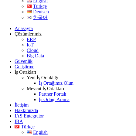
English
Türkçe
Deutsch
한국어
Anasayfa
Çözümlerimiz
ERP
IoT
Cloud
Big Data
Güvenlik
Geliştirme
İş Ortakları
Yeni İş Ortaklığı
İş Ortağımız Olun
Mevcut İş Ortakları
Partner Portalı
İş Ortağı Arama
İletişim
Hakkımızda
IAS Entegrator
IBA
Türkçe
English