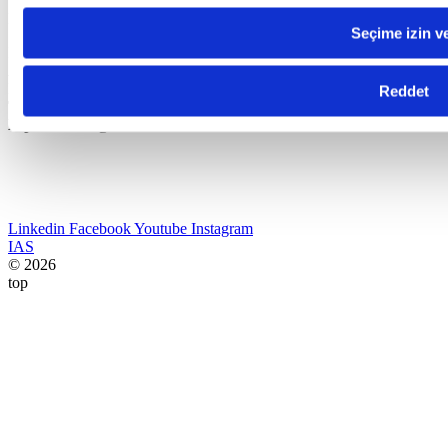
Bize Ulaşın
Seçime izin v
Industrial Application Software
Adres:
Havaalanı Kavşağı EGS Business Park Blokları B1 Blok
K:17 34149 Yeşilköy – Bakırköy / Istanbul
Reddet
Telefon:
+90 212 465 65 60
E-posta:
satis@canias.com
Linkedin
Facebook
Youtube
Instagram
IAS
© 2026
top