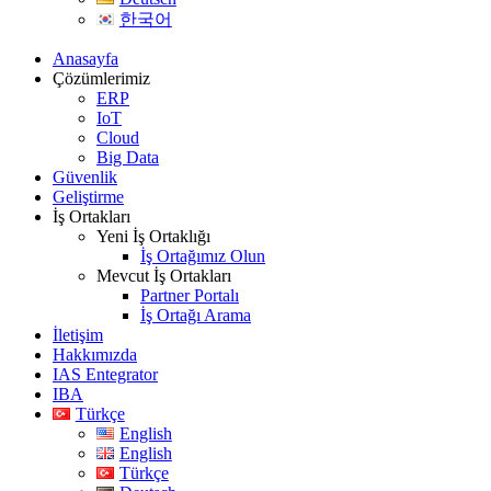
한국어
Anasayfa
Çözümlerimiz
ERP
IoT
Cloud
Big Data
Güvenlik
Geliştirme
İş Ortakları
Yeni İş Ortaklığı
İş Ortağımız Olun
Mevcut İş Ortakları
Partner Portalı
İş Ortağı Arama
İletişim
Hakkımızda
IAS Entegrator
IBA
Türkçe
English
English
Türkçe