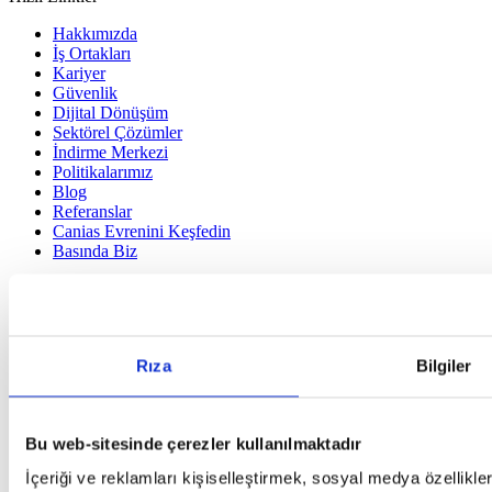
Hakkımızda
İş Ortakları
Kariyer
Güvenlik
Dijital Dönüşüm
Sektörel Çözümler
İndirme Merkezi
Politikalarımız
Blog
Referanslar
Canias Evrenini Keşfedin
Basında Biz
Hakkımızda
İş Ortakları
Kariyer
Güvenlik
Rıza
Bilgiler
Dijital Dönüşüm
Sektörel Çözümler
İndirme Merkezi
Politikalarımız
Bu web-sitesinde çerezler kullanılmaktadır
Blog
Referanslar
İçeriği ve reklamları kişiselleştirmek, sosyal medya özellikle
Canias Evrenini Keşfedin