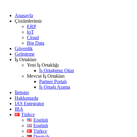
Anasayfa
Çözümlerimiz
ERP
IoT
Cloud
Big Data
Güvenlik
Geliştirme
İş Ortakları
Yeni İş Ortaklığı
İş Ortağımız Olun
Mevcut İş Ortakları
Partner Portalı
İş Ortağı Arama
İletişim
Hakkımızda
IAS Entegrator
IBA
Türkçe
English
English
Türkçe
Deutsch