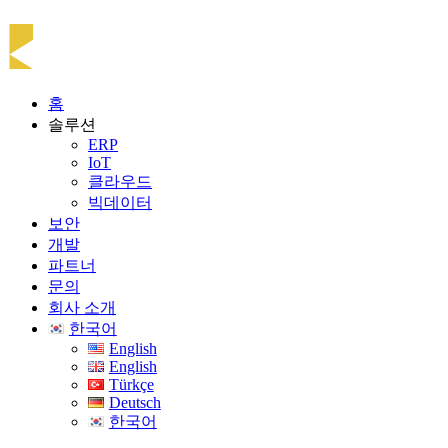
홈
솔루션
ERP
IoT
클라우드
빅데이터
보안
개발
파트너
문의
회사 소개
한국어
English
English
Türkçe
Deutsch
한국어