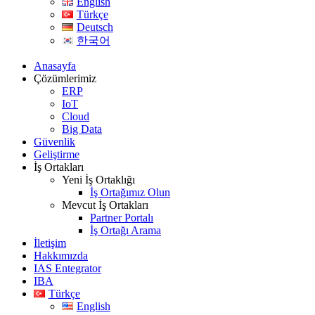
English
Türkçe
Deutsch
한국어
Anasayfa
Çözümlerimiz
ERP
IoT
Cloud
Big Data
Güvenlik
Geliştirme
İş Ortakları
Yeni İş Ortaklığı
İş Ortağımız Olun
Mevcut İş Ortakları
Partner Portalı
İş Ortağı Arama
İletişim
Hakkımızda
IAS Entegrator
IBA
Türkçe
English