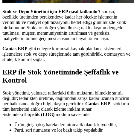
Stok ve Depo Yönetimi için ERP nasıl kullanılır?
sorusu,
özellikle üretimden perakendeye kadar her ölçekte işletmenin
verimlilik ve maliyet optimizasyonu hedeflediği günümüzde kritik
bir konudur. Stokların doğru yönetilmesi; nakit akışının dengede
tutulması, müşteri memnuniyetinin artırılması ve gereksiz
maliyetlerin önüne geçilmesi açısından hayati önem taşır.
Canias ERP
gibi entegre kurumsal kaynak planlama sistemleri,
işletmelere stok ve depo süreçlerinde tam görünürlük, otomasyon ve
stratejik kontrol sağlar.
ERP ile Stok Yönetiminde Şeffaflık ve
Kontrol
Stok yönetimi, yalnızca raflardaki ürün miktarını bilmekle sınırlı
değildir; tedarikten üretime, dağıtımdan satışa kadar uzanan zincirin
her halkasında doğru bilgi akışını gerektirir.
Canias ERP
, stokların
tüm hareketini anlık olarak izleme imkânı sunar.
Sistemdeki
Lojistik (LOG)
modülü sayesinde;
Ürün giriş–çıkış hareketleri otomatik olarak kaydedilir,
Parti, seri numarası ve lot bazlı takip yapılabilir,