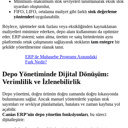
Minimum–maksimum stok seviyeleri tanımlanarak eksik stok
uyarıları oluşturulur,
FIFO, LIFO, ortalama maliyet gibi farklı
stok değerleme
yöntemleri
uygulanabilir.
Böylece, işletmeler stok fazlası veya eksikliğinden kaynaklanan
maliyetleri minimize ederken, depo alanı kullanımını da optimize
eder. ERP sistemi; satın alma, üretim ve satış birimlerinin aynı
platformda ortak çalışmasını sağlayarak stokların
tam entegre
bir
şekilde yönetilmesine olanak tanır.
ERP ile Muhasebe Programı Arasındaki
Fark Nedir?
Depo Yönetiminde Dijital Dönüşüm:
Verimlilik ve İzlenebilirlik
Depo yönetimi, doğru ürünün doğru zamanda doğru lokasyonda
bulunmasını sağlar. Ancak manuel yöntemlerle yapılan stok
sayımları ve sevkiyat planlamaları, hatalara ve zaman kaybına yol
açabilir.
Canias ERP’nin depo yönetim fonksiyonları
, bu süreci
dijitalleştirir: