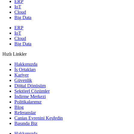
ERP
IoT
Cloud
Big Data
ERP
IoT
Cloud
Big Data
Hızlı Linkler
Hakkımızda
İş Ortakları
Kariyer
Güvenlik
Dijital Dönüşüm
Sektörel Çözümler
İndirme Merkezi
Politikalarımız
Blog
Referanslar
Canias Evrenini Keşfedin
Basında Biz
Hakkımızda