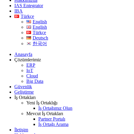
Hakkımızda
IAS Entegrator
IBA
Türkçe
English
English
Türkçe
Deutsch
한국어
Anasayfa
Çözümlerimiz
ERP
IoT
Cloud
Big Data
Güvenlik
Geliştirme
İş Ortakları
Yeni İş Ortaklığı
İş Ortağımız Olun
Mevcut İş Ortakları
Partner Portalı
İş Ortağı Arama
İletişim