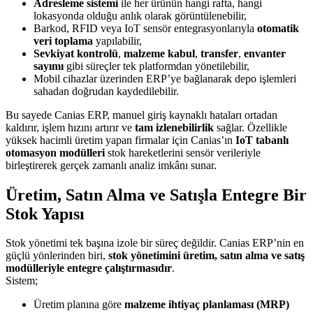
Adresleme sistemi
ile her ürünün hangi rafta, hangi
lokasyonda olduğu anlık olarak görüntülenebilir,
Barkod, RFID veya IoT sensör entegrasyonlarıyla
otomatik
veri toplama
yapılabilir,
Sevkiyat kontrolü
,
malzeme kabul
,
transfer
,
envanter
sayımı
gibi süreçler tek platformdan yönetilebilir,
Mobil cihazlar üzerinden ERP’ye bağlanarak depo işlemleri
sahadan doğrudan kaydedilebilir.
Bu sayede Canias ERP, manuel giriş kaynaklı hataları ortadan
kaldırır, işlem hızını artırır ve
tam izlenebilirlik
sağlar. Özellikle
yüksek hacimli üretim yapan firmalar için Canias’ın
IoT tabanlı
otomasyon modülleri
stok hareketlerini sensör verileriyle
birleştirerek gerçek zamanlı analiz imkânı sunar.
Üretim, Satın Alma ve Satışla Entegre Bir
Stok Yapısı
Stok yönetimi tek başına izole bir süreç değildir. Canias ERP’nin en
güçlü yönlerinden biri,
stok yönetimini üretim, satın alma ve satış
modülleriyle entegre çalıştırmasıdır
.
Sistem;
Üretim planına göre
malzeme ihtiyaç planlaması (MRP)