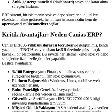
Anlık gösterge panelleri (dashboard)
sayesinde karar alma
süreçleri hızlanır.
ERP sistemi, bir işletmenin stok ve depo süreçlerini dijital bir
ekosistem haline getirerek, hem insan hatasını azaltır hem de
operasyonel mükemmeliyet
sağlar.
Kritik Avantajlar: Neden Canias ERP?
Canias ERP,
35 yıllık uluslararası tecrübesi
yle geliştirilmiş, kendi
yazılım dili
TROIA
ve veritabanı
iasDB
üzerinde çalışan açık
kaynaklı bir platformdur. Bu sayede her işletme, kendi stok ve depo
süreçlerine özel özelleştirmeler yapabilir.
Başlıca avantajları:
%100 Entegrasyon:
Finans, satın alma, satış ve üretim
süreçleriyle bağlantılı tam stok görünürlüğü,
Platform Bağımsızlık:
Windows, Linux, mobil ve web
üzerinden erişim,
Bulut Esnekliği:
Genel, özel veya yerinde bulut
seçenekleriyle her yerden çalışma imkânı,
Güvenlik ve Sertifikasyon:
ISO/IEC 27001:2013 bilgi
güvenliği standartlarına tam uyum,
Müşteri Odaklı Yaklaşım:
IAS Akademi aracılığıyla verilen