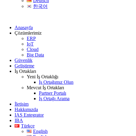
Deutsch
한국어
Anasayfa
Çözümlerimiz
ERP
IoT
Cloud
Big Data
Güvenlik
Geliştirme
İş Ortakları
Yeni İş Ortaklığı
İş Ortağımız Olun
Mevcut İş Ortakları
Partner Portalı
İş Ortağı Arama
İletişim
Hakkımızda
IAS Entegrator
IBA
Türkçe
English