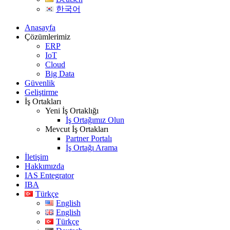
한국어
Anasayfa
Çözümlerimiz
ERP
IoT
Cloud
Big Data
Güvenlik
Geliştirme
İş Ortakları
Yeni İş Ortaklığı
İş Ortağımız Olun
Mevcut İş Ortakları
Partner Portalı
İş Ortağı Arama
İletişim
Hakkımızda
IAS Entegrator
IBA
Türkçe
English
English
Türkçe