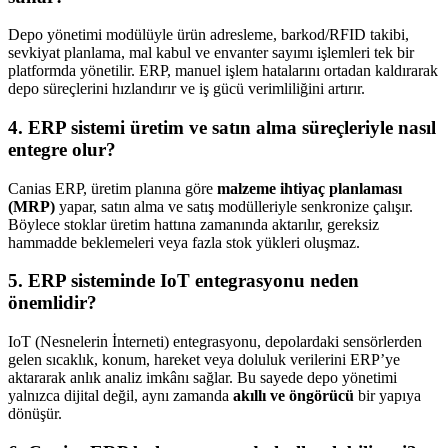
Depo yönetimi modülüyle ürün adresleme, barkod/RFID takibi,
sevkiyat planlama, mal kabul ve envanter sayımı işlemleri tek bir
platformda yönetilir. ERP, manuel işlem hatalarını ortadan kaldırarak
depo süreçlerini hızlandırır ve iş gücü verimliliğini artırır.
4. ERP sistemi üretim ve satın alma süreçleriyle nasıl
entegre olur?
Canias ERP, üretim planına göre
malzeme ihtiyaç planlaması
(MRP)
yapar, satın alma ve satış modülleriyle senkronize çalışır.
Böylece stoklar üretim hattına zamanında aktarılır, gereksiz
hammadde beklemeleri veya fazla stok yükleri oluşmaz.
5. ERP sisteminde IoT entegrasyonu neden
önemlidir?
IoT (Nesnelerin İnterneti) entegrasyonu, depolardaki sensörlerden
gelen sıcaklık, konum, hareket veya doluluk verilerini ERP’ye
aktararak anlık analiz imkânı sağlar. Bu sayede depo yönetimi
yalnızca dijital değil, aynı zamanda
akıllı ve öngörücü
bir yapıya
dönüşür.