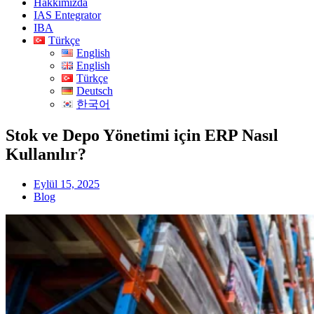
Hakkımızda
IAS Entegrator
IBA
Türkçe
English
English
Türkçe
Deutsch
한국어
Stok ve Depo Yönetimi için ERP Nasıl
Kullanılır?
Eylül 15, 2025
Blog