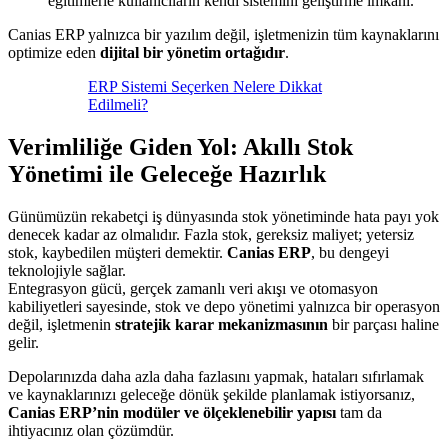
eğitimlerle kullanıcıların kendi sistemini geliştirme imkânı.
Canias ERP yalnızca bir yazılım değil, işletmenizin tüm kaynaklarını
optimize eden
dijital bir yönetim ortağıdır
.
ERP Sistemi Seçerken Nelere Dikkat
Edilmeli?
Verimliliğe Giden Yol: Akıllı Stok
Yönetimi ile Geleceğe Hazırlık
Günümüzün rekabetçi iş dünyasında stok yönetiminde hata payı yok
denecek kadar az olmalıdır. Fazla stok, gereksiz maliyet; yetersiz
stok, kaybedilen müşteri demektir.
Canias ERP
, bu dengeyi
teknolojiyle sağlar.
Entegrasyon gücü, gerçek zamanlı veri akışı ve otomasyon
kabiliyetleri sayesinde, stok ve depo yönetimi yalnızca bir operasyon
değil, işletmenin
stratejik karar mekanizmasının
bir parçası haline
gelir.
Depolarınızda daha azla daha fazlasını yapmak, hataları sıfırlamak
ve kaynaklarınızı geleceğe dönük şekilde planlamak istiyorsanız,
Canias ERP’nin modüler ve ölçeklenebilir yapısı
tam da
ihtiyacınız olan çözümdür.