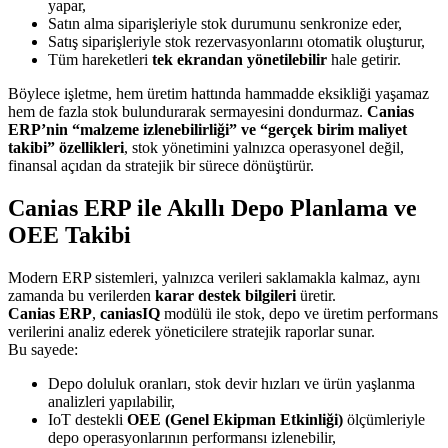
yapar,
Satın alma siparişleriyle stok durumunu senkronize eder,
Satış siparişleriyle stok rezervasyonlarını otomatik oluşturur,
Tüm hareketleri
tek ekrandan yönetilebilir
hale getirir.
Böylece işletme, hem üretim hattında hammadde eksikliği yaşamaz
hem de fazla stok bulundurarak sermayesini dondurmaz.
Canias
ERP’nin “malzeme izlenebilirliği” ve “gerçek birim maliyet
takibi” özellikleri
, stok yönetimini yalnızca operasyonel değil,
finansal açıdan da stratejik bir sürece dönüştürür.
Canias ERP ile Akıllı Depo Planlama ve
OEE Takibi
Modern ERP sistemleri, yalnızca verileri saklamakla kalmaz, aynı
zamanda bu verilerden
karar destek bilgileri
üretir.
Canias ERP
,
caniasIQ
modülü ile stok, depo ve üretim performans
verilerini analiz ederek yöneticilere stratejik raporlar sunar.
Bu sayede:
Depo doluluk oranları, stok devir hızları ve ürün yaşlanma
analizleri yapılabilir,
IoT destekli
OEE (Genel Ekipman Etkinliği)
ölçümleriyle
depo operasyonlarının performansı izlenebilir,