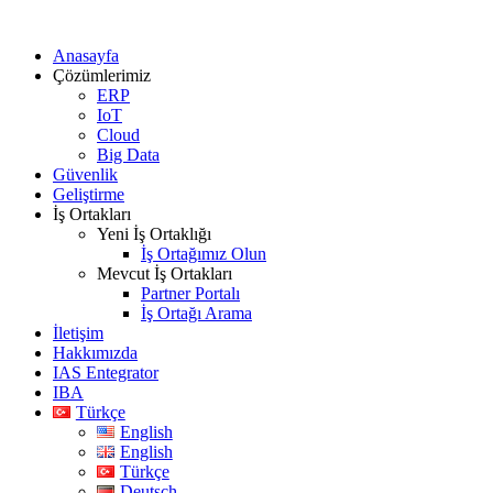
Anasayfa
Çözümlerimiz
ERP
IoT
Cloud
Big Data
Güvenlik
Geliştirme
İş Ortakları
Yeni İş Ortaklığı
İş Ortağımız Olun
Mevcut İş Ortakları
Partner Portalı
İş Ortağı Arama
İletişim
Hakkımızda
IAS Entegrator
IBA
Türkçe
English
English
Türkçe
Deutsch