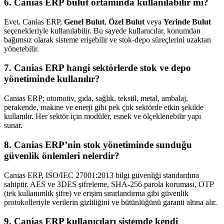
6. Canias ERP bulut ortamında kullanılabilir mi?
Evet. Canias ERP,
Genel Bulut
,
Özel Bulut
veya
Yerinde Bulut
seçenekleriyle kullanılabilir. Bu sayede kullanıcılar, konumdan
bağımsız olarak sisteme erişebilir ve stok-depo süreçlerini uzaktan
yönetebilir.
7. Canias ERP hangi sektörlerde stok ve depo
yönetiminde kullanılır?
Canias ERP; otomotiv, gıda, sağlık, tekstil, metal, ambalaj,
perakende, makine ve enerji gibi pek çok sektörde etkin şekilde
kullanılır. Her sektör için modüler, esnek ve ölçeklenebilir yapı
sunar.
8. Canias ERP’nin stok yönetiminde sunduğu
güvenlik önlemleri nelerdir?
Canias ERP, ISO/IEC 27001:2013 bilgi güvenliği standardına
sahiptir. AES ve 3DES şifreleme, SHA-256 parola koruması, OTP
(tek kullanımlık şifre) ve erişim sınırlandırma gibi güvenlik
protokolleriyle verilerin gizliliğini ve bütünlüğünü garanti altına alır.
9. Canias ERP kullanıcıları sistemde kendi