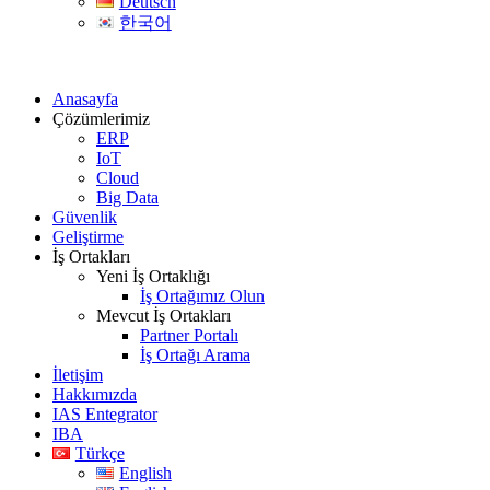
Deutsch
한국어
Anasayfa
Çözümlerimiz
ERP
IoT
Cloud
Big Data
Güvenlik
Geliştirme
İş Ortakları
Yeni İş Ortaklığı
İş Ortağımız Olun
Mevcut İş Ortakları
Partner Portalı
İş Ortağı Arama
İletişim
Hakkımızda
IAS Entegrator
IBA
Türkçe
English