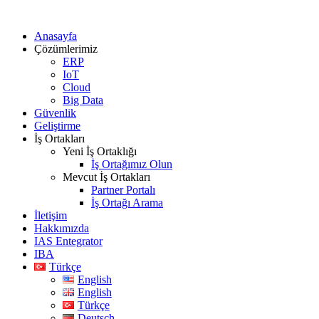
Anasayfa
Çözümlerimiz
ERP
IoT
Cloud
Big Data
Güvenlik
Geliştirme
İş Ortakları
Yeni İş Ortaklığı
İş Ortağımız Olun
Mevcut İş Ortakları
Partner Portalı
İş Ortağı Arama
İletişim
Hakkımızda
IAS Entegrator
IBA
Türkçe
English
English
Türkçe
Deutsch