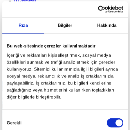
Hakkımızda
IAS Entegrator
IBA
Türkçe
English
Rıza
Bilgiler
Hakkında
English
Türkçe
Deutsch
한국어
Bu web-sitesinde çerezler kullanılmaktadır
ERP’nin Açılımı Nedir?
İçeriği ve reklamları kişiselleştirmek, sosyal medya
özellikleri sunmak ve trafiği analiz etmek için çerezler
Temmuz 22, 2024
kullanıyoruz. Sitemizi kullanımınızla ilgili bilgileri ayrıca
Blog
sosyal medya, reklamcılık ve analiz iş ortaklarımızla
paylaşabiliriz. İş ortaklarımız, bu bilgileri kendilerine
sağladığınız veya hizmetlerini kullanırken topladıkları
diğer bilgilerle birleştirebilir.
Onay
Gerekli
Seçimi