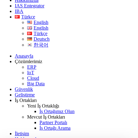
Hakkımızda
IAS Entegrator
IBA
Türkçe
English
English
Türkçe
Deutsch
한국어
Anasayfa
Çözümlerimiz
ERP
IoT
Cloud
Big Data
Güvenlik
Geliştirme
İş Ortakları
Yeni İş Ortaklığı
İş Ortağımız Olun
Mevcut İş Ortakları
Partner Portalı
İş Ortağı Arama
İletişim