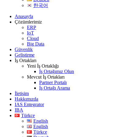
한국어
Anasayfa
Çözümlerimiz
ERP
IoT
Cloud
Big Data
Güvenlik
Geliştirme
İş Ortakları
Yeni İş Ortaklığı
İş Ortağımız Olun
Mevcut İş Ortakları
Partner Portalı
İş Ortağı Arama
İletişim
Hakkımızda
IAS Entegrator
IBA
Türkçe
English
English
Türkçe