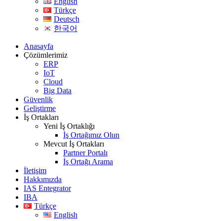
English
Türkçe
Deutsch
한국어
Anasayfa
Çözümlerimiz
ERP
IoT
Cloud
Big Data
Güvenlik
Geliştirme
İş Ortakları
Yeni İş Ortaklığı
İş Ortağımız Olun
Mevcut İş Ortakları
Partner Portalı
İş Ortağı Arama
İletişim
Hakkımızda
IAS Entegrator
IBA
Türkçe
English