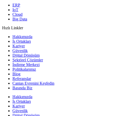
ERP
IoT
Cloud
Big Data
Hızlı Linkler
Hakkımızda
İş Ortakları
Kariyer
Güvenlik
Dijital Dönüşüm
Sektörel Çözümler
İndirme Merkezi
Politikalarımız
Blog
Referanslar
Canias Evrenini Keşfedin
Basında Biz
Hakkımızda
İş Ortakları
Kariyer
Güvenlik
Dijital Dönüşüm