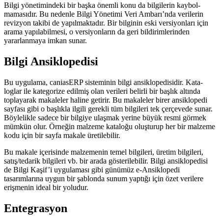
Bilgi yönetimindeki bir başka önemli konu da bilgilerin kaybol­
mamasıdır. Bu nedenle Bilgi Yönetimi Veri Ambarı’nda verilerin
revizyon takibi de yapılmaktadır. Bir bilginin eski versiyonları için
arama yapılabilmesi, o versiyonların da geri bildirimlerin­den
yararlanmaya imkan sunar.
Bilgi Ansiklopedisi
Bu uygulama, caniasERP sisteminin bilgi ansiklopedisidir. Kata­
loglar ile kategorize edilmiş olan verileri belirli bir başlık altında
toplayarak makaleler haline getirir. Bu makaleler birer ansiklo­pedi
sayfası gibi o başlıkla ilgili gerekli tüm bilgileri tek çerçe­vede sunar.
Böylelikle sadece bir bilgiye ulaşmak yerine büyük resmi görmek
mümkün olur. Örneğin malzeme kataloğu oluş­turup her bir malzeme
kodu için bir sayfa makale üretilebilir.
Bu makale içerisinde malzemenin temel bilgileri, üretim bilgi­leri,
satış/tedarik bilgileri vb. bir arada gösterilebilir. Bilgi ansik­lopedisi
de Bilgi Kaşif’i uygulaması gibi günümüz e-Ansiklopedi
tasarımlarına uygun bir şablonda sunum yaptığı için özet veri­lere
erişmenin ideal bir yoludur.
Entegrasyon