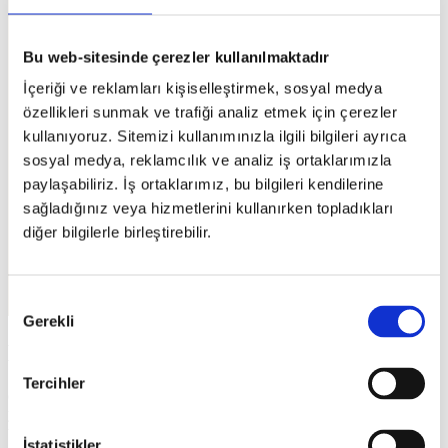
Bu web-sitesinde çerezler kullanılmaktadır
İçeriği ve reklamları kişiselleştirmek, sosyal medya
özellikleri sunmak ve trafiği analiz etmek için çerezler
kullanıyoruz. Sitemizi kullanımınızla ilgili bilgileri ayrıca
sosyal medya, reklamcılık ve analiz iş ortaklarımızla
paylaşabiliriz. İş ortaklarımız, bu bilgileri kendilerine
sağladığınız veya hizmetlerini kullanırken topladıkları
diğer bilgilerle birleştirebilir.
Onay
Gerekli
Seçimi
Bilgi Yönetim Sistemi
Tercihler
caniasERP Bilgi Yönetim Sistemi Modülü(KMS) ile sistem içinde
yer alan verilerin düzenlenerek bilgi yönetimi veri ambarına
taşınması ve modüller arası erişim imkanı sunulması hedeflenmiştir.
İstatistikler