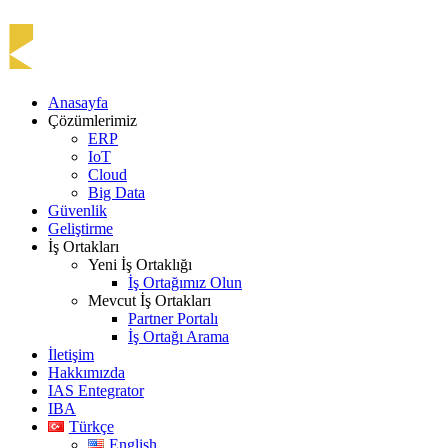
Anasayfa
Çözümlerimiz
ERP
IoT
Cloud
Big Data
Güvenlik
Geliştirme
İş Ortakları
Yeni İş Ortaklığı
İş Ortağımız Olun
Mevcut İş Ortakları
Partner Portalı
İş Ortağı Arama
İletişim
Hakkımızda
IAS Entegrator
IBA
Türkçe
English