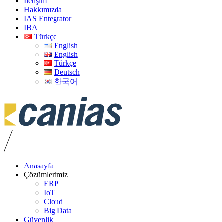
İletişim
Hakkımızda
IAS Entegrator
IBA
Türkçe
English
English
Türkçe
Deutsch
한국어
Anasayfa
Çözümlerimiz
ERP
IoT
Cloud
Big Data
Güvenlik