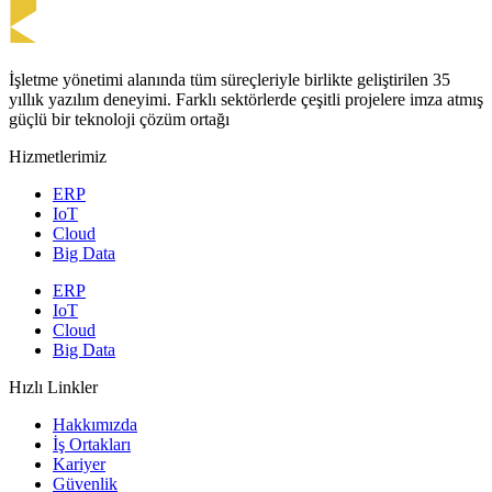
İşletme yönetimi alanında tüm süreçleriyle birlikte geliştirilen 35
yıllık yazılım deneyimi. Farklı sektörlerde çeşitli projelere imza atmış
güçlü bir teknoloji çözüm ortağı
Hizmetlerimiz
ERP
IoT
Cloud
Big Data
ERP
IoT
Cloud
Big Data
Hızlı Linkler
Hakkımızda
İş Ortakları
Kariyer
Güvenlik