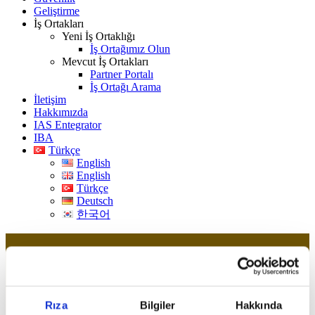
Geliştirme
İş Ortakları
Yeni İş Ortaklığı
İş Ortağımız Olun
Mevcut İş Ortakları
Partner Portalı
İş Ortağı Arama
İletişim
Hakkımızda
IAS Entegrator
IBA
Türkçe
English
English
Türkçe
Deutsch
한국어
Rıza
Bilgiler
Hakkında