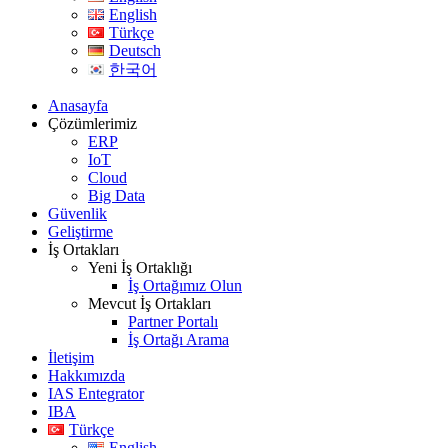
English
Türkçe
Deutsch
한국어
Anasayfa
Çözümlerimiz
ERP
IoT
Cloud
Big Data
Güvenlik
Geliştirme
İş Ortakları
Yeni İş Ortaklığı
İş Ortağımız Olun
Mevcut İş Ortakları
Partner Portalı
İş Ortağı Arama
İletişim
Hakkımızda
IAS Entegrator
IBA
Türkçe
English