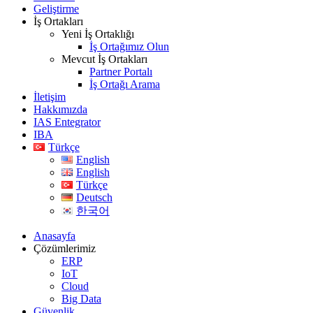
Geliştirme
İş Ortakları
Yeni İş Ortaklığı
İş Ortağımız Olun
Mevcut İş Ortakları
Partner Portalı
İş Ortağı Arama
İletişim
Hakkımızda
IAS Entegrator
IBA
Türkçe
English
English
Türkçe
Deutsch
한국어
Anasayfa
Çözümlerimiz
ERP
IoT
Cloud
Big Data
Güvenlik