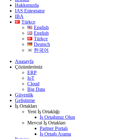
Hakkımızda
IAS Entegrator
IBA
Türkçe
English
English
Türkçe
Deutsch
한국어
Anasayfa
Çözümlerimiz
ERP
IoT
Cloud
Big Data
Güvenlik
Geliştirme
İş Ortakları
Yeni İş Ortaklığı
İş Ortağımız Olun
Mevcut İş Ortakları
Partner Portalı
İş Ortağı Arama