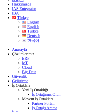
Hakkımızda
IAS Entegrator
IBA
Türkçe
English
English
Türkçe
Deutsch
한국어
Anasayfa
Çözümlerimiz
ERP
IoT
Cloud
Big Data
Güvenlik
Geliştirme
İş Ortakları
Yeni İş Ortaklığı
İş Ortağımız Olun
Mevcut İş Ortakları
Partner Portalı
İş Ortağı Arama