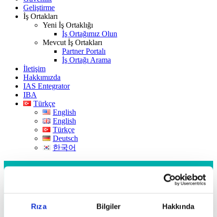
Geliştirme
İş Ortakları
Yeni İş Ortaklığı
İş Ortağımız Olun
Mevcut İş Ortakları
Partner Portalı
İş Ortağı Arama
İletişim
Hakkımızda
IAS Entegrator
IBA
Türkçe
English
English
Türkçe
Deutsch
한국어
Rıza
Bilgiler
Hakkında