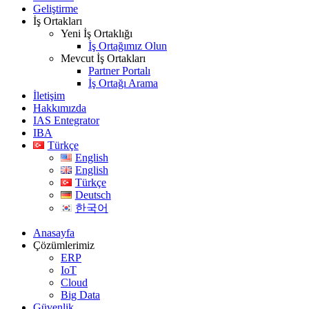
Geliştirme
İş Ortakları
Yeni İş Ortaklığı
İş Ortağımız Olun
Mevcut İş Ortakları
Partner Portalı
İş Ortağı Arama
İletişim
Hakkımızda
IAS Entegrator
IBA
Türkçe
English
English
Türkçe
Deutsch
한국어
Anasayfa
Çözümlerimiz
ERP
IoT
Cloud
Big Data
Güvenlik