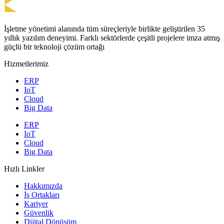
İşletme yönetimi alanında tüm süreçleriyle birlikte geliştirilen 35
yıllık yazılım deneyimi. Farklı sektörlerde çeşitli projelere imza atmış
güçlü bir teknoloji çözüm ortağı
Hizmetlerimiz
ERP
IoT
Cloud
Big Data
ERP
IoT
Cloud
Big Data
Hızlı Linkler
Hakkımızda
İş Ortakları
Kariyer
Güvenlik
Dijital Dönüşüm