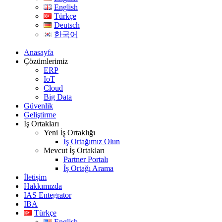
English
Türkçe
Deutsch
한국어
Anasayfa
Çözümlerimiz
ERP
IoT
Cloud
Big Data
Güvenlik
Geliştirme
İş Ortakları
Yeni İş Ortaklığı
İş Ortağımız Olun
Mevcut İş Ortakları
Partner Portalı
İş Ortağı Arama
İletişim
Hakkımızda
IAS Entegrator
IBA
Türkçe
English