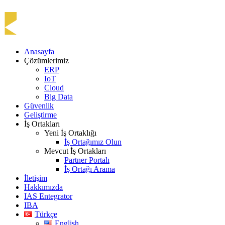
Anasayfa
Çözümlerimiz
ERP
IoT
Cloud
Big Data
Güvenlik
Geliştirme
İş Ortakları
Yeni İş Ortaklığı
İş Ortağımız Olun
Mevcut İş Ortakları
Partner Portalı
İş Ortağı Arama
İletişim
Hakkımızda
IAS Entegrator
IBA
Türkçe
English