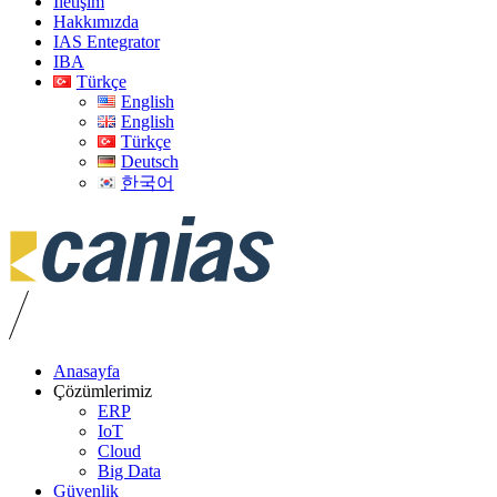
İletişim
Hakkımızda
IAS Entegrator
IBA
Türkçe
English
English
Türkçe
Deutsch
한국어
Anasayfa
Çözümlerimiz
ERP
IoT
Cloud
Big Data
Güvenlik