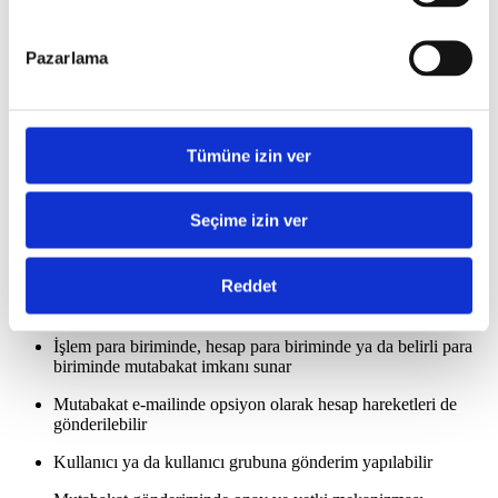
Firmalar, çalıştıkları şirketlerle mutabakatlarını posta, telefon ya da
faks gibi zaman alan işlemler yerine elektronik olarak kolayca
Pazarlama
gönderebilir, cevaplarını da yine elektronik olarak sistemlerinde
kayıt altına alabilirler.
Modülün temel işlevleri arasından şunlar sıralanabilir:
Tümüne izin ver
BA, BS ve cari bakiye mutabakatları elektronik olarak
yapılabilir
Firmaya özel mutabakat gönderi formatı düzenlenebilir
Seçime izin ver
Firma bazında farklı web sayfası ve mutabakat gönderim
adresi tanımlanabilir
Reddet
Yabancı dilde mutabakat yapılabilir
İşlem para biriminde, hesap para biriminde ya da belirli para
biriminde mutabakat imkanı sunar
Mutabakat e-mailinde opsiyon olarak hesap hareketleri de
gönderilebilir
Kullanıcı ya da kullanıcı grubuna gönderim yapılabilir