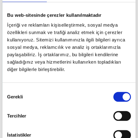
Bu web-sitesinde çerezler kullanılmaktadır
İçeriği ve reklamları kişiselleştirmek, sosyal medya
özellikleri sunmak ve trafiği analiz etmek için çerezler
kullanıyoruz. Sitemizi kullanımınızla ilgili bilgileri ayrıca
sosyal medya, reklamcılık ve analiz iş ortaklarımızla
paylaşabiliriz. İş ortaklarımız, bu bilgileri kendilerine
sağladığınız veya hizmetlerini kullanırken topladıkları
diğer bilgilerle birleştirebilir.
Onay
Gerekli
Seçimi
Elektronik Hesap Mutabakatı
Tercihler
caniasERP Elektronik Hesap Mutabakatı – Electronic Account
Reconciliation (EAR) modülü ile kullanıcılar mutabakat süreçlerini
çok daha kolay bir şekilde yönetebilir.
İstatistikler