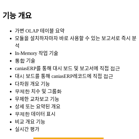
기능
개요
가변
OLAP
테이블
요약
모듈을
설치하자마자
바로
사용할
수
있는
보고서로
즉시
분
석
In-Memory
작업
기술
통합
기술
caniasERP
를
통해
대시
보드
및
보고서에
직접
접근
대
시
보드를
통해
caniasERP
레코드에
직접
접근
다차원
개요
기능
무제한
치수
및
그룹
화
무제한
교차보고
기능
상세
또는
요약된
개요
무제한
데이터
표시
비교
개요
기능
실시간
평가