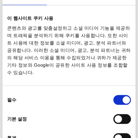
서
기업의
의사
결정
프로세스가
자동으로
지원됩니다
.
이 웹사이트 쿠키 사용
콘텐츠와 광고를 맞춤설정하고 소셜 미디어 기능을 제공하
간편한
보고
며 트래픽을 분석하기 위해 쿠키를 사용합니다. 또한 사이
트 사용에 대한 정보를 소셜 미디어, 광고, 분석 파트너와
공유합니다. 이러한 소셜 미디어, 광고, 분석 파트너는 귀하
OLAP
테이블은
요구
사항을
충족
시키도록
설계되었으
의 해당 서비스 이용을 통해 수집되었거나 귀하가 제공한
며
OLAP
큐브를
디자인
할
필요없이
테이블
간의
관계를
자동으
기타 정보와 Google이 공유한 사이트 사용 정보를 조합할
로
설정합니다
.
수 있습니다.
비즈니스
인텔리전스
모듈의
통합
기술을
통해
인간의
두뇌가
생
동
필수
각하는
방식으로
분석
할
수
있으며
편리한 조회자료를
사용자에
의
선
게
제공할
수
있습니다
.
통합으로
데이터를
사용
가능하게
유지
택
한
결과
,
요청 자료와는
다른
관련
분석
결과가
화면에
반영
기본 설정
될
수
있습니다
.
셀프
서비스
기능을
통해
사용자는
기존
대시
보
드
디스플레이를
변경하거나
처음부터
새
화면을
분석하거나
만
통계