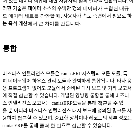
어
있는 데이터 집합에 대한 사용자의
질
의 결과를 반환합니다
.
이
러한 기술은 데이터 소스의 수백만 행
의 데이터가 포함된 대규
모 데이터 세트를 감안할 때
,
사용자가 속도 측면에서 필요로
하
는 즉석 계산
에서 큰 차이를 만듭니다.
통합
비즈니스
인텔리전스
모듈은
caniasERP
시스템의
모든
모듈
,
특
히
데이터웨어
하우스
관리
모듈과
완벽하게
통합됩니다
.
타사
응
용
프로그램이
없어도
모듈에서
준비된
대시
보드
및
기타
보고서
에
직접
접근
할
수
있습니다
.
개발된
양방향
통합을
통해
비즈니
스
인텔리전스
보고서는
caniasERP
모듈을
통해
접근
할
수
있
을
뿐
아니라
비즈니스
인텔리전스
대시
보드에
정의된
링크를
사
용하여
접근
할
수
있으며
,
중요한
상황이나
레코드의
세부
정보는
caniasERP
를
통해
클릭 한 번
으로
접근
할
수
있습니다
.