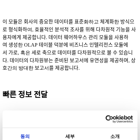
이
모듈은
회사의
중요한
데이터를
표준
화하고
체계화
한
방식으
로
형식화하
여,
효율적인
분석적
조사를
위해
다차원적
기능을
사
용자에게
제공합니다
.
데이터
웨어하우스
관리
모듈을
사용하
여
생성
한
OLAP
테이블
덕분에
비즈니스
인텔리전스
모듈에
서
가로
,
혹은
세로
축으로
데이터를
다차원적으로
볼
수
있습니
다
.
데이터의
다차원뷰는
준비된
보고서에
유연성을
제공하며
,
상
호
간의 방대한
보고
서
를
제공합니다
.
빠른
정보
전달
이
모듈은
또한
다차원의
수평
축과
수직축에서
회사의
상업
활동
에
대한
방대한
양의
데이터를
확인할 수 있도록
합니다
.
모듈에
서는
대시보드와
같은
시각화
도구를
사용할
수
있습니다
.
따라
동의
세부
소개