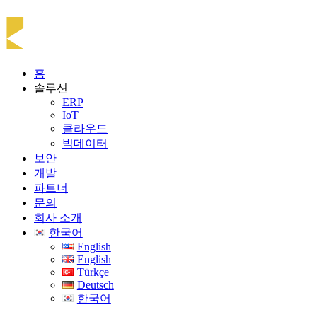
홈
솔루션
ERP
IoT
클라우드
빅데이터
보안
개발
파트너
문의
회사 소개
한국어
English
English
Türkçe
Deutsch
한국어